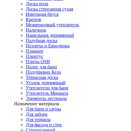
Доска пола
Доска строганная сухая
Имитация бруса
Крепеж
Межвенцовый утеплитель
Наличник
Нащельник деревянный
Палубная доска
Пеллеты и Евродрова
Планкен
Плинтус
Плиты OSB
Полог для бани
Полубревно Кело
Террасная доска
Уголок деревянный
Утеплители для бани
Утеплитель Минвата
Элементы лестницы
Назначение материала
Для бани и сауны
Для забора
Для террасы
Для фасада и стен
Строительный