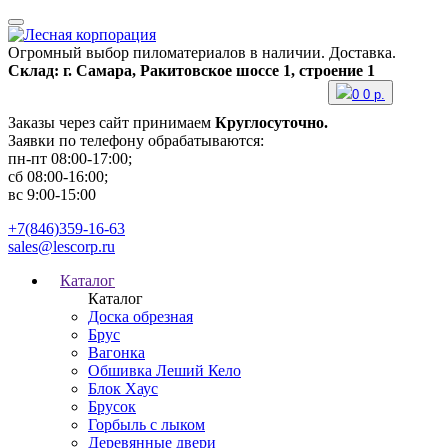
Огромный выбор пиломатериалов в наличии. Доставка.
Склад: г. Самара, Ракитовское шоссе 1, строение 1
0
0
р.
Заказы через сайт принимаем
Круглосуточно.
Заявки по телефону обрабатываются:
пн-пт 08:00-17:00;
сб 08:00-16:00;
вс 9:00-15:00
+7(846)359-16-63
sales@lescorp.ru
Каталог
Каталог
Доска обрезная
Брус
Вагонка
Обшивка Леший Кело
Блок Хаус
Брусок
Горбыль с лыком
Деревянные двери