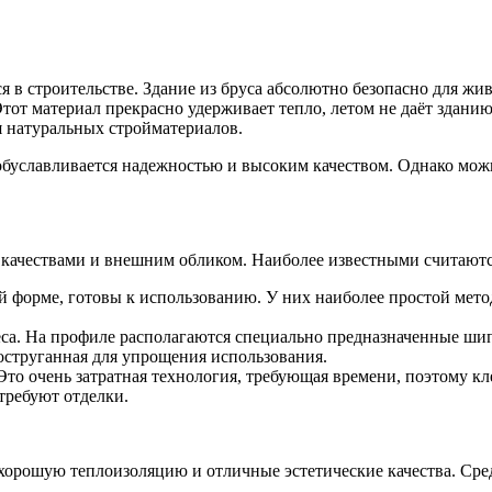
ся в строительстве. Здание из бруса абсолютно безопасно для ж
Этот материал прекрасно удерживает тепло, летом не даёт здан
я натуральных стройматериалов.
обуславливается надежностью и высоким качеством. Однако можн
 качествами и внешним обликом. Наиболее известными считаютс
 форме, готовы к использованию. У них наиболее простой метод
са. На профиле располагаются специально предназначенные шипы
соструганная для упрощения использования.
 Это очень затратная технология, требующая времени, поэтому кл
требуют отделки.
т хорошую теплоизоляцию и отличные эстетические качества. Ср