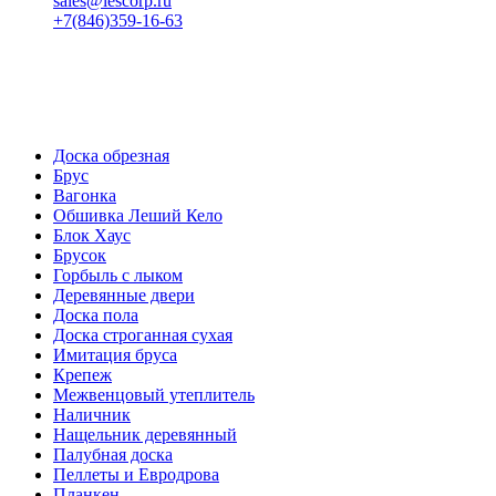
sales@lescorp.ru
+7(846)359-16-63
пн-пт 08:00-18:00
сб 08:00-16:00
вс 9:00-15:00
Доска обрезная
Брус
Вагонка
Обшивка Леший Кело
Блок Хаус
Брусок
Горбыль с лыком
Деревянные двери
Доска пола
Доска строганная сухая
Имитация бруса
Крепеж
Межвенцовый утеплитель
Наличник
Нащельник деревянный
Палубная доска
Пеллеты и Евродрова
Планкен