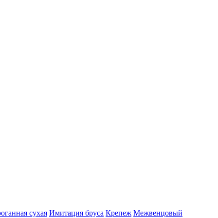
роганная сухая
Имитация бруса
Крепеж
Межвенцовый