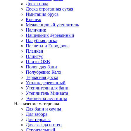
Доска пола
Доска строганная сухая
Имитация бруса
Крепеж
Межвенцовый утеплитель
Наличник
Нащельник деревянный
Палубная доска
Пеллеты и Евродрова
Планкен
Плинтус
Плиты OSB
Полог для бани
Полубревно Кело
Террасная доска
Уголок деревянный
Утеплители для бани
Утеплитель Минвата
Элементы лестницы
Назначение материала
Для бани и сауны
Для забора
Для террасы
Для фасада и стен
Строительный