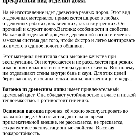
прекрасный вид отделки дома.
На её изготовление идет древесина разных пород. Этот вид
отделочных материалов применяется широко в любых
отделочных работах, как внешних, так и внутренних. Он
прочный и служит долго.Вагонка: особенности и свойства.
На каждой отдельной дощечке деревянной вагонки имеется
замковая система для того, чтобы быстро и легко монтировать
их вместе в единое полотно обшивки.
Этот материал ценится за свои высокие качества при
эксплуатации. Он не трескается и не рассыхается при резких
изменениях влажности и температурных скачках. Вот почему
им отделывают стены внутри бань и саун. Для этих целей
берут вагонку из осины, ольхи, липы, лиственницы и кедра.
Вагонка из древесины липы
имеет привлекательный
кремовый цвет. Она обладает устойчивостью к влаге и низкой
теплоёмкостью. Противостоит гниению.
Осиновая вагонка
прочная, её можно эксплуатировать во
влажной среде. Она остается длительное время
привлекательной внешне, не рассыхается, не трескается,
сохраняет все эксплуатационные свойства. Высокая
пожаростойкость.