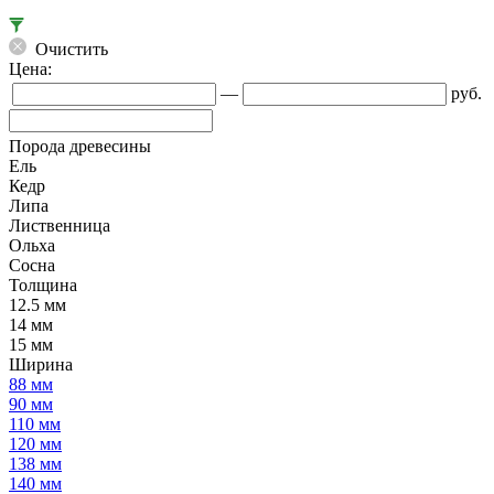
Очистить
Цена:
—
руб.
Порода древесины
Ель
Кедр
Липа
Лиственница
Ольха
Сосна
Толщина
12.5 мм
14 мм
15 мм
Ширина
88 мм
90 мм
110 мм
120 мм
138 мм
140 мм