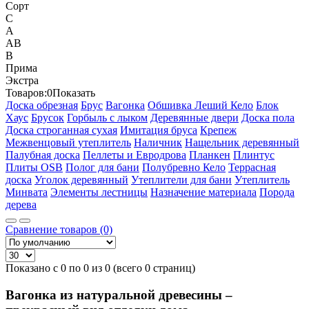
Сорт
C
А
АВ
В
Прима
Экстра
Товаров:
0
Показать
Доска обрезная
Брус
Вагонка
Обшивка Леший Кело
Блок
Хаус
Брусок
Горбыль с лыком
Деревянные двери
Доска пола
Доска строганная сухая
Имитация бруса
Крепеж
Межвенцовый утеплитель
Наличник
Нащельник деревянный
Палубная доска
Пеллеты и Евродрова
Планкен
Плинтус
Плиты OSB
Полог для бани
Полубревно Кело
Террасная
доска
Уголок деревянный
Утеплители для бани
Утеплитель
Минвата
Элементы лестницы
Назначение материала
Порода
дерева
Сравнение товаров (0)
Показано с 0 по 0 из 0 (всего 0 страниц)
Вагонка из натуральной древесины –