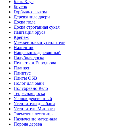
Блок Хаус
Брусок
Горбыль с лыком
Деревянные двери
Доска пола
Доска строганная сухая
Имитация бруса
Крепеж
Межвенцовый утеплитель
Наличник
Нащельник деревянный
Палубная доска
Пеллеты и Евродрова
Планкен
Плинтус
Плиты OSB
Полог для бани
Полубревно Кело
Террасная доска
Уголок деревянный
Утеплители для бани
Утеплитель Минвата
Элементы лестницы
Назначение материала
Порода дерева