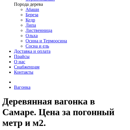
Порода дерева
Абаши
Береза
Кедр
Липа
Лиственница
Ольха
Осина и Термоосина
Сосна и ель
Доставка и оплата
Прайсы
О нас
Снабженцам
Контакты
Вагонка
Деревянная вагонка в
Самаре. Цена за погонный
метр и м2.