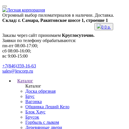
Огромный выбор пиломатериалов в наличии. Доставка.
Склад: г. Самара, Ракитовское шоссе 1, строение 1
0
0
р.
Заказы через сайт принимаем
Круглосуточно.
Заявки по телефону обрабатываются:
пн-пт 08:00-17:00;
сб 08:00-16:00;
вс 9:00-15:00
+7(846)359-16-63
sales@lescorp.ru
Каталог
Каталог
Доска обрезная
Брус
Вагонка
Обшивка Леший Кело
Блок Хаус
Брусок
Горбыль с лыком
Деревянные двери