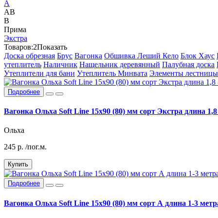
А
АВ
В
Прима
Экстра
Товаров:
2
Показать
Доска обрезная
Брус
Вагонка
Обшивка Леший Кело
Блок Хаус
утеплитель
Наличник
Нащельник деревянный
Палубная доска
Утеплители для бани
Утеплитель Минвата
Элементы лестницы
Подробнее
Вагонка Ольха Soft Line 15x90 (80) мм сорт Экстра длина 1,8 
Ольха
245
р.
/пог.м.
Купить
Подробнее
Вагонка Ольха Soft Line 15x90 (80) мм сорт А длина 1-3 метр