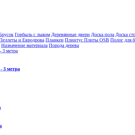
Брусок
Горбыль с лыком
Деревянные двери
Доска пола
Доска ст
Пеллеты и Евродрова
Планкен
Плинтус
Плиты OSB
Полог для 
Назначение материала
Порода дерева
- 3 метра
а