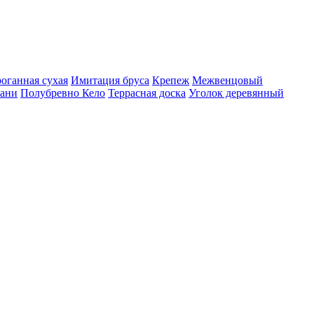
роганная сухая
Имитация бруса
Крепеж
Межвенцовый
бани
Полубревно Кело
Террасная доска
Уголок деревянный