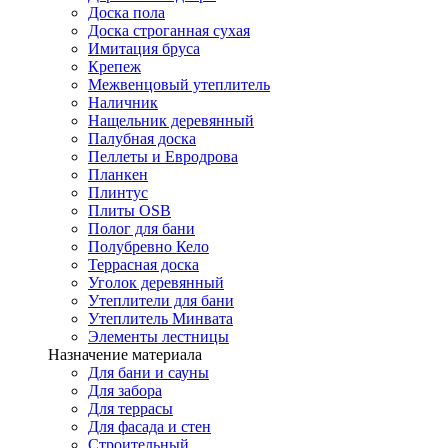
Доска пола
Доска строганная сухая
Имитация бруса
Крепеж
Межвенцовый утеплитель
Наличник
Нащельник деревянный
Палубная доска
Пеллеты и Евродрова
Планкен
Плинтус
Плиты OSB
Полог для бани
Полубревно Кело
Террасная доска
Уголок деревянный
Утеплители для бани
Утеплитель Минвата
Элементы лестницы
Назначение материала
Для бани и сауны
Для забора
Для террасы
Для фасада и стен
Строительный