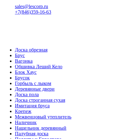
sales@lescorp.ru
+7(846)359-16-63
пн-пт 08:00-18:00
сб 08:00-16:00
вс 9:00-15:00
Доска обрезная
Брус
Вагонка
Обшивка Леший Кело
Блок Хаус
Брусок
Горбыль с лыком
Деревянные двери
Доска пола
Доска строганная сухая
Имитация бруса
Крепеж
Межвенцовый утеплитель
Наличник
Нащельник деревянный
Палубная доска