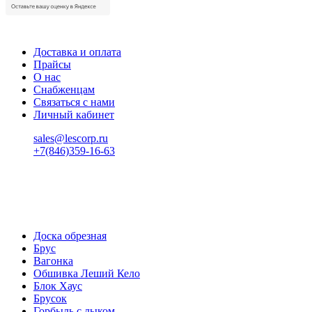
Доставка и оплата
Прайсы
О нас
Снабженцам
Связаться с нами
Личный кабинет
sales@lescorp.ru
+7(846)359-16-63
пн-пт 08:00-18:00
сб 08:00-16:00
вс 9:00-15:00
Доска обрезная
Брус
Вагонка
Обшивка Леший Кело
Блок Хаус
Брусок
Горбыль с лыком