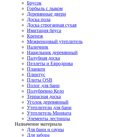
Брусок
Горбыль с лыком
Деревянные двери
Доска пола
Доска строганная сухая
Имитация бруса
Крепеж
Межвенцовый утеплитель
Наличник
Нащельник деревянный
Палубная доска
Пеллеты и Евродрова
Планкен
Плинтус
Плиты OSB
Полог для бани
Полубревно Кело
Террасная доска
Уголок деревянный
Утеплители для бани
Утеплитель Минвата
Элементы лестницы
Назначение материала
Для бани и сауны
Для забора