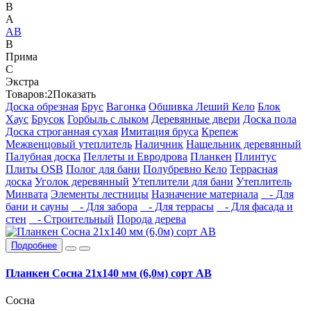
B
А
АВ
В
Прима
С
Экстра
Товаров:
2
Показать
Доска обрезная
Брус
Вагонка
Обшивка Леший Кело
Блок
Хаус
Брусок
Горбыль с лыком
Деревянные двери
Доска пола
Доска строганная сухая
Имитация бруса
Крепеж
Межвенцовый утеплитель
Наличник
Нащельник деревянный
Палубная доска
Пеллеты и Евродрова
Планкен
Плинтус
Плиты OSB
Полог для бани
Полубревно Кело
Террасная
доска
Уголок деревянный
Утеплители для бани
Утеплитель
Минвата
Элементы лестницы
Назначение материала
- Для
бани и сауны
- Для забора
- Для террасы
- Для фасада и
стен
- Строительный
Порода дерева
Подробнее
Планкен Сосна 21х140 мм (6,0м) сорт АВ
Сосна