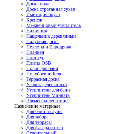
Доска пола
Доска строганная сухая
Имитация бруса
Крепеж
Межвенцовый утеплитель
Наличник
Нащельник деревянный
Палубная доска
Пеллеты и Евродрова
Планкен
Плинтус
Плиты OSB
Полог для бани
Полубревно Кело
Террасная доска
Уголок деревянный
Утеплители для бани
Утеплитель Минвата
Элементы лестницы
Назначение материала
Для бани и сауны
Для забора
Для террасы
Для фасада и стен
Строительный