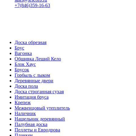
+7(846)359-16-63
пн-пт 08:00-18:00
сб 08:00-16:00
вс 9:00-15:00
Доска обрезная
Брус
Вагонка
Обшивка Леший Кело
Блок Хаус
Брусок
Горбыль с лыком
Деревянные двери
Доска пола
Доска строганная сухая
Имитация бруса
Крепеж
Межвенцовый утеплитель
Наличник
Нащельник деревянный
Палубная доска
Пеллеты и Евродрова
Планкен