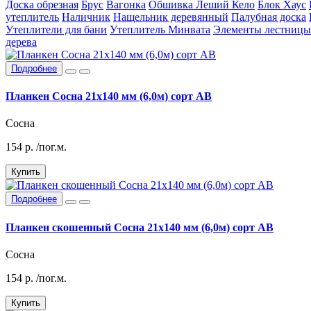
Доска обрезная
Брус
Вагонка
Обшивка Леший Кело
Блок Хаус
утеплитель
Наличник
Нащельник деревянный
Палубная доска
Утеплители для бани
Утеплитель Минвата
Элементы лестницы
дерева
Подробнее
Планкен Сосна 21х140 мм (6,0м) сорт АВ
Сосна
154
р.
/пог.м.
Купить
Подробнее
Планкен скошенный Сосна 21х140 мм (6,0м) сорт АВ
Сосна
154
р.
/пог.м.
Купить