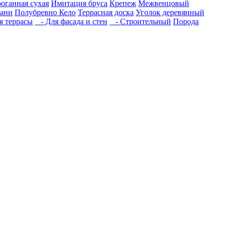
роганная сухая
Имитация бруса
Крепеж
Межвенцовый
бани
Полубревно Кело
Террасная доска
Уголок деревянный
 террасы
- Для фасада и стен
- Строительный
Порода