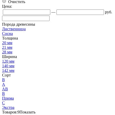
Очистить
Цена:
—
руб.
Порода древесины
Лиственница
Сосна
Толщина
20 мм
21 мм
28 мм
Ширина
120 мм
140 мм
142 мм
Сорт
B
А
АВ
В
Прима
С
Экстра
Товаров:
9
Показать