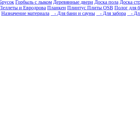
Брусок
Горбыль с лыком
Деревянные двери
Доска пола
Доска ст
Пеллеты и Евродрова
Планкен
Плинтус
Плиты OSB
Полог для 
Назначение материала
- Для бани и сауны
- Для забора
- Для