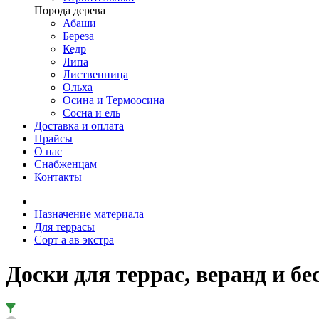
Порода дерева
Абаши
Береза
Кедр
Липа
Лиственница
Ольха
Осина и Термоосина
Сосна и ель
Доставка и оплата
Прайсы
О нас
Снабженцам
Контакты
Назначение материала
Для террасы
Сорт а ав экстра
Доски для террас, веранд и б