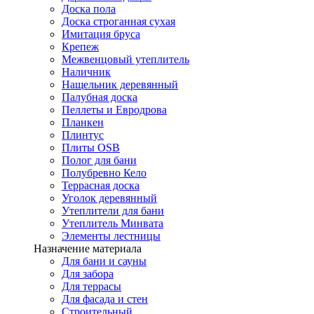
Доска пола
Доска строганная сухая
Имитация бруса
Крепеж
Межвенцовый утеплитель
Наличник
Нащельник деревянный
Палубная доска
Пеллеты и Евродрова
Планкен
Плинтус
Плиты OSB
Полог для бани
Полубревно Кело
Террасная доска
Уголок деревянный
Утеплители для бани
Утеплитель Минвата
Элементы лестницы
Назначение материала
Для бани и сауны
Для забора
Для террасы
Для фасада и стен
Строительный