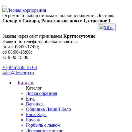
Огромный выбор пиломатериалов в наличии. Доставка.
Склад: г. Самара, Ракитовское шоссе 1, строение 1
0
0
р.
Заказы через сайт принимаем
Круглосуточно.
Заявки по телефону обрабатываются:
пн-пт 08:00-17:00;
сб 08:00-16:00;
вс 9:00-15:00
+7(846)359-16-63
sales@lescorp.ru
Каталог
Каталог
Доска обрезная
Брус
Вагонка
Обшивка Леший Кело
Блок Хаус
Брусок
Горбыль с лыком
Деревянные двери