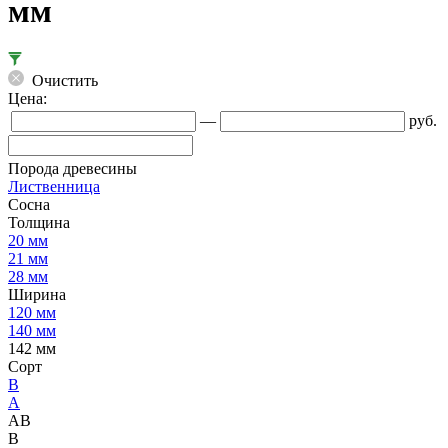
мм
Очистить
Цена:
—
руб.
Порода древесины
Лиственница
Сосна
Толщина
20 мм
21 мм
28 мм
Ширина
120 мм
140 мм
142 мм
Сорт
B
А
АВ
В