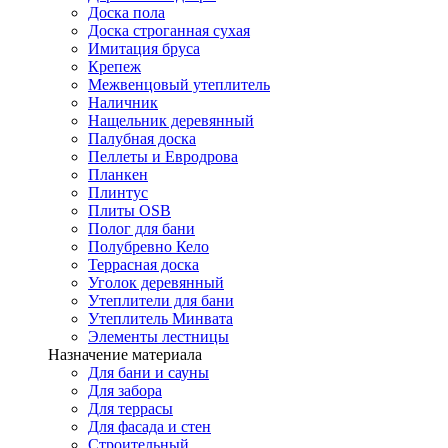
Доска пола
Доска строганная сухая
Имитация бруса
Крепеж
Межвенцовый утеплитель
Наличник
Нащельник деревянный
Палубная доска
Пеллеты и Евродрова
Планкен
Плинтус
Плиты OSB
Полог для бани
Полубревно Кело
Террасная доска
Уголок деревянный
Утеплители для бани
Утеплитель Минвата
Элементы лестницы
Назначение материала
Для бани и сауны
Для забора
Для террасы
Для фасада и стен
Строительный