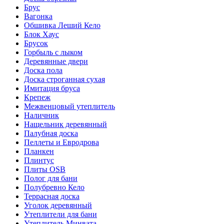
Брус
Вагонка
Обшивка Леший Кело
Блок Хаус
Брусок
Горбыль с лыком
Деревянные двери
Доска пола
Доска строганная сухая
Имитация бруса
Крепеж
Межвенцовый утеплитель
Наличник
Нащельник деревянный
Палубная доска
Пеллеты и Евродрова
Планкен
Плинтус
Плиты OSB
Полог для бани
Полубревно Кело
Террасная доска
Уголок деревянный
Утеплители для бани
Утеплитель Минвата