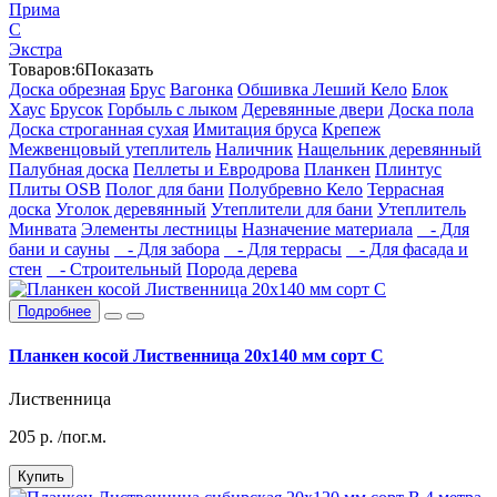
Прима
С
Экстра
Товаров:
6
Показать
Доска обрезная
Брус
Вагонка
Обшивка Леший Кело
Блок
Хаус
Брусок
Горбыль с лыком
Деревянные двери
Доска пола
Доска строганная сухая
Имитация бруса
Крепеж
Межвенцовый утеплитель
Наличник
Нащельник деревянный
Палубная доска
Пеллеты и Евродрова
Планкен
Плинтус
Плиты OSB
Полог для бани
Полубревно Кело
Террасная
доска
Уголок деревянный
Утеплители для бани
Утеплитель
Минвата
Элементы лестницы
Назначение материала
- Для
бани и сауны
- Для забора
- Для террасы
- Для фасада и
стен
- Строительный
Порода дерева
Подробнее
Планкен косой Лиственница 20х140 мм сорт С
Лиственница
205
р.
/пог.м.
Купить