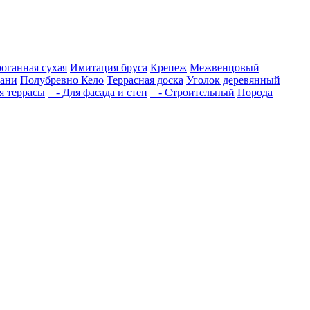
роганная сухая
Имитация бруса
Крепеж
Межвенцовый
бани
Полубревно Кело
Террасная доска
Уголок деревянный
 террасы
- Для фасада и стен
- Строительный
Порода