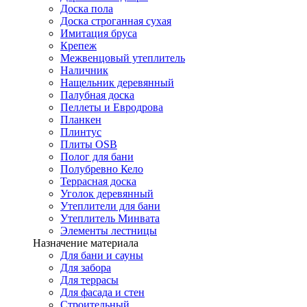
Доска пола
Доска строганная сухая
Имитация бруса
Крепеж
Межвенцовый утеплитель
Наличник
Нащельник деревянный
Палубная доска
Пеллеты и Евродрова
Планкен
Плинтус
Плиты OSB
Полог для бани
Полубревно Кело
Террасная доска
Уголок деревянный
Утеплители для бани
Утеплитель Минвата
Элементы лестницы
Назначение материала
Для бани и сауны
Для забора
Для террасы
Для фасада и стен
Строительный