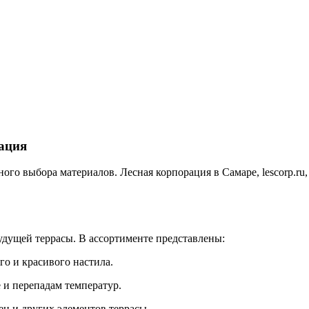
ация
ого выбора материалов. Лесная корпорация в Самаре, lescorp.r
удущей террасы. В ассортименте представлены:
о и красивого настила.
 и перепадам температур.
тен и других элементов террасы.