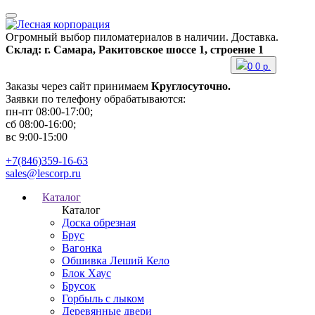
Огромный выбор пиломатериалов в наличии. Доставка.
Склад: г. Самара, Ракитовское шоссе 1, строение 1
0
0
р.
Заказы через сайт принимаем
Круглосуточно.
Заявки по телефону обрабатываются:
пн-пт 08:00-17:00;
сб 08:00-16:00;
вс 9:00-15:00
+7(846)359-16-63
sales@lescorp.ru
Каталог
Каталог
Доска обрезная
Брус
Вагонка
Обшивка Леший Кело
Блок Хаус
Брусок
Горбыль с лыком
Деревянные двери