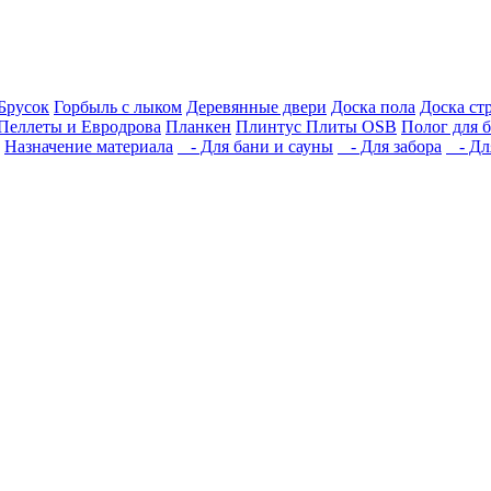
Брусок
Горбыль с лыком
Деревянные двери
Доска пола
Доска ст
Пеллеты и Евродрова
Планкен
Плинтус
Плиты OSB
Полог для 
Назначение материала
- Для бани и сауны
- Для забора
- Для