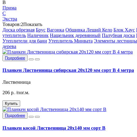
В
Прима
С
Экстра
Товаров:
2
Показать
Доска обрезная
Брус
Вагонка
Обшивка Леший Кело
Блок Хаус
утеплитель
Наличник
Нащельник деревянный
Палубная доска
Утеплители для бани
Утеплитель Минвата
Элементы лестницы
дерева
Подробнее
Планкен Лиственница сибирская 20x120 мм сорт В 4 метра
Лиственница
206
р.
/пог.м.
Купить
Подробнее
Планкен косой Лиственница 20х140 мм сорт В