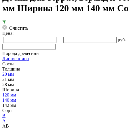
мм Ширина 120 мм 140 мм Со
Очистить
Цена:
—
руб.
Порода древесины
Лиственница
Сосна
Толщина
20 мм
21 мм
28 мм
Ширина
120 мм
140 мм
142 мм
Сорт
B
А
АВ