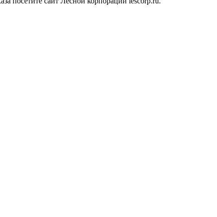
а посетите сайт Лесной корпорации lescorp.ru.