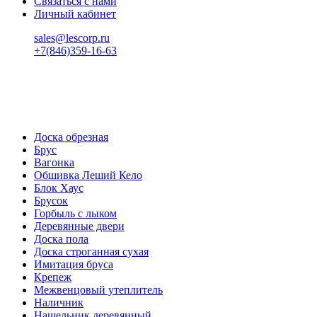
Связаться с нами
Личный кабинет
sales@lescorp.ru
+7(846)359-16-63
пн-пт 08:00-18:00
сб 08:00-16:00
вс 9:00-15:00
Доска обрезная
Брус
Вагонка
Обшивка Леший Кело
Блок Хаус
Брусок
Горбыль с лыком
Деревянные двери
Доска пола
Доска строганная сухая
Имитация бруса
Крепеж
Межвенцовый утеплитель
Наличник
Нащельник деревянный