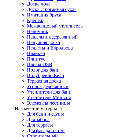
Доска пола
Доска строганная сухая
Имитация бруса
Крепеж
Межвенцовый утеплитель
Наличник
Нащельник деревянный
Палубная доска
Пеллеты и Евродрова
Планкен
Плинтус
Плиты OSB
Полог для бани
Полубревно Кело
Террасная доска
Уголок деревянный
Утеплители для бани
Утеплитель Минвата
Элементы лестницы
Назначение материала
Для бани и сауны
Для забора
Для террасы
Для фасада и стен
Строительный