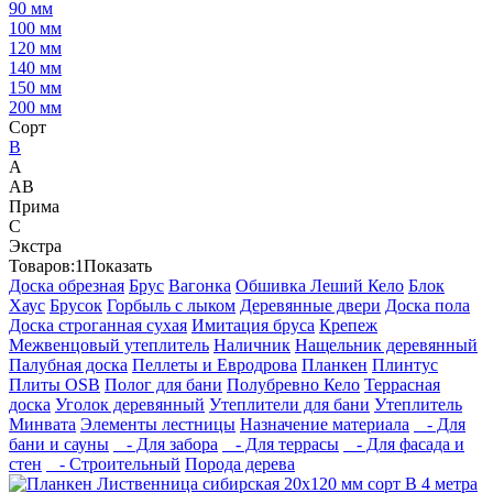
90 мм
100 мм
120 мм
140 мм
150 мм
200 мм
Сорт
B
А
АВ
Прима
С
Экстра
Товаров:
1
Показать
Доска обрезная
Брус
Вагонка
Обшивка Леший Кело
Блок
Хаус
Брусок
Горбыль с лыком
Деревянные двери
Доска пола
Доска строганная сухая
Имитация бруса
Крепеж
Межвенцовый утеплитель
Наличник
Нащельник деревянный
Палубная доска
Пеллеты и Евродрова
Планкен
Плинтус
Плиты OSB
Полог для бани
Полубревно Кело
Террасная
доска
Уголок деревянный
Утеплители для бани
Утеплитель
Минвата
Элементы лестницы
Назначение материала
- Для
бани и сауны
- Для забора
- Для террасы
- Для фасада и
стен
- Строительный
Порода дерева