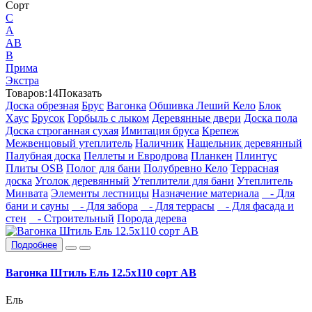
Сорт
C
А
АВ
В
Прима
Экстра
Товаров:
14
Показать
Доска обрезная
Брус
Вагонка
Обшивка Леший Кело
Блок
Хаус
Брусок
Горбыль с лыком
Деревянные двери
Доска пола
Доска строганная сухая
Имитация бруса
Крепеж
Межвенцовый утеплитель
Наличник
Нащельник деревянный
Палубная доска
Пеллеты и Евродрова
Планкен
Плинтус
Плиты OSB
Полог для бани
Полубревно Кело
Террасная
доска
Уголок деревянный
Утеплители для бани
Утеплитель
Минвата
Элементы лестницы
Назначение материала
- Для
бани и сауны
- Для забора
- Для террасы
- Для фасада и
стен
- Строительный
Порода дерева
Подробнее
Вагонка Штиль Ель 12.5х110 сорт АВ
Ель