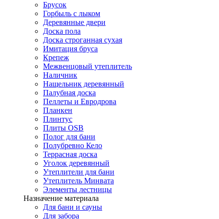
Брусок
Горбыль с лыком
Деревянные двери
Доска пола
Доска строганная сухая
Имитация бруса
Крепеж
Межвенцовый утеплитель
Наличник
Нащельник деревянный
Палубная доска
Пеллеты и Евродрова
Планкен
Плинтус
Плиты OSB
Полог для бани
Полубревно Кело
Террасная доска
Уголок деревянный
Утеплители для бани
Утеплитель Минвата
Элементы лестницы
Назначение материала
Для бани и сауны
Для забора