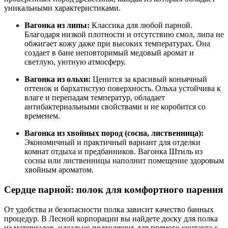
уникальными характеристиками.
Вагонка из липы:
Классика для любой парной.
Благодаря низкой плотности и отсутствию смол, липа не
обжигает кожу даже при высоких температурах. Она
создает в бане неповторимый медовый аромат и
светлую, уютную атмосферу.
Вагонка из ольхи:
Ценится за красивый коньячный
оттенок и бархатистую поверхность. Ольха устойчива к
влаге и перепадам температур, обладает
антибактериальными свойствами и не коробится со
временем.
Вагонка из хвойных пород (сосна, лиственница):
Экономичный и практичный вариант для отделки
комнат отдыха и предбанников. Вагонка Штиль из
сосны или лиственницы наполнит помещение здоровым
хвойным ароматом.
Сердце парной: полок для комфортного парения
От удобства и безопасности полка зависит качество банных
процедур. В Лесной корпорации вы найдете доску для полка
из материалов, идеально подходящих для прямого контакта с