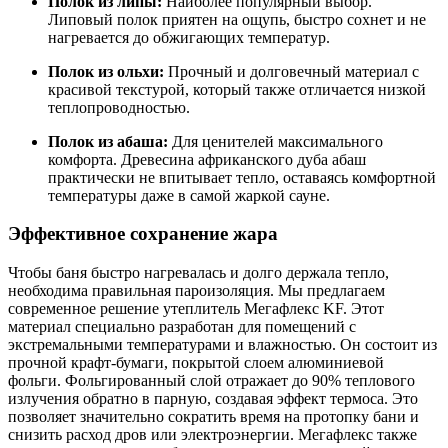
Полок из липы:
Наиболее популярный выбор.
Липовый полок приятен на ощупь, быстро сохнет и не
нагревается до обжигающих температур.
Полок из ольхи:
Прочный и долговечный материал с
красивой текстурой, который также отличается низкой
теплопроводностью.
Полок из абаша:
Для ценителей максимального
комфорта. Древесина африканского дуба абаш
практически не впитывает тепло, оставаясь комфортной
температуры даже в самой жаркой сауне.
Эффективное сохранение жара
Чтобы баня быстро нагревалась и долго держала тепло,
необходима правильная пароизоляция. Мы предлагаем
современное решение утеплитель Мегафлекс KF. Этот
материал специально разработан для помещений с
экстремальными температурами и влажностью. Он состоит из
прочной крафт-бумаги, покрытой слоем алюминиевой
фольги. Фольгированный слой отражает до 90% теплового
излучения обратно в парную, создавая эффект термоса. Это
позволяет значительно сократить время на протопку бани и
снизить расход дров или электроэнергии. Мегафлекс также