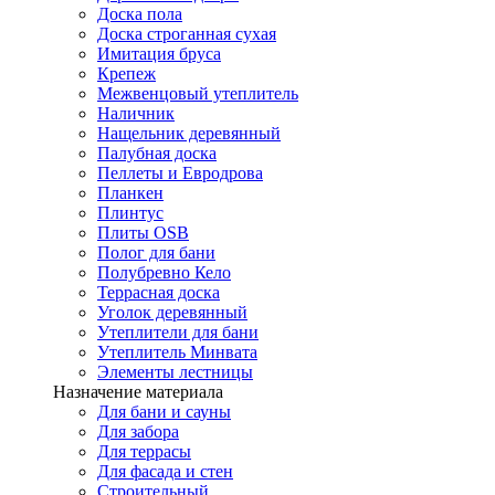
Доска пола
Доска строганная сухая
Имитация бруса
Крепеж
Межвенцовый утеплитель
Наличник
Нащельник деревянный
Палубная доска
Пеллеты и Евродрова
Планкен
Плинтус
Плиты OSB
Полог для бани
Полубревно Кело
Террасная доска
Уголок деревянный
Утеплители для бани
Утеплитель Минвата
Элементы лестницы
Назначение материала
Для бани и сауны
Для забора
Для террасы
Для фасада и стен
Строительный