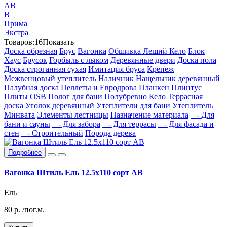
АВ
В
Прима
Экстра
Товаров:
16
Показать
Доска обрезная
Брус
Вагонка
Обшивка Леший Кело
Блок
Хаус
Брусок
Горбыль с лыком
Деревянные двери
Доска пола
Доска строганная сухая
Имитация бруса
Крепеж
Межвенцовый утеплитель
Наличник
Нащельник деревянный
Палубная доска
Пеллеты и Евродрова
Планкен
Плинтус
Плиты OSB
Полог для бани
Полубревно Кело
Террасная
доска
Уголок деревянный
Утеплители для бани
Утеплитель
Минвата
Элементы лестницы
Назначение материала
- Для
бани и сауны
- Для забора
- Для террасы
- Для фасада и
стен
- Строительный
Порода дерева
Подробнее
Вагонка Штиль Ель 12.5х110 сорт АВ
Ель
80
р.
/пог.м.