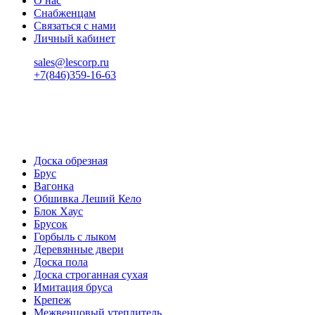
О нас
Снабженцам
Связаться с нами
Личный кабинет
sales@lescorp.ru
+7(846)359-16-63
пн-пт 08:00-18:00
сб 08:00-16:00
вс 9:00-15:00
Доска обрезная
Брус
Вагонка
Обшивка Леший Кело
Блок Хаус
Брусок
Горбыль с лыком
Деревянные двери
Доска пола
Доска строганная сухая
Имитация бруса
Крепеж
Межвенцовый утеплитель