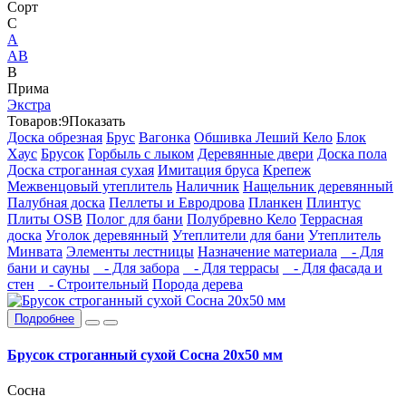
Сорт
C
А
АВ
В
Прима
Экстра
Товаров:
9
Показать
Доска обрезная
Брус
Вагонка
Обшивка Леший Кело
Блок
Хаус
Брусок
Горбыль с лыком
Деревянные двери
Доска пола
Доска строганная сухая
Имитация бруса
Крепеж
Межвенцовый утеплитель
Наличник
Нащельник деревянный
Палубная доска
Пеллеты и Евродрова
Планкен
Плинтус
Плиты OSB
Полог для бани
Полубревно Кело
Террасная
доска
Уголок деревянный
Утеплители для бани
Утеплитель
Минвата
Элементы лестницы
Назначение материала
- Для
бани и сауны
- Для забора
- Для террасы
- Для фасада и
стен
- Строительный
Порода дерева
Подробнее
Брусок строганный сухой Сосна 20х50 мм
Сосна