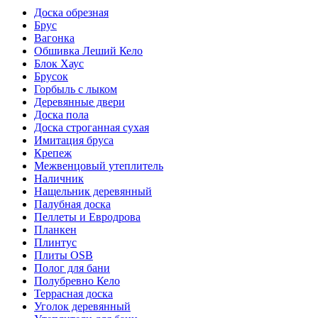
Доска обрезная
Брус
Вагонка
Обшивка Леший Кело
Блок Хаус
Брусок
Горбыль с лыком
Деревянные двери
Доска пола
Доска строганная сухая
Имитация бруса
Крепеж
Межвенцовый утеплитель
Наличник
Нащельник деревянный
Палубная доска
Пеллеты и Евродрова
Планкен
Плинтус
Плиты OSB
Полог для бани
Полубревно Кело
Террасная доска
Уголок деревянный