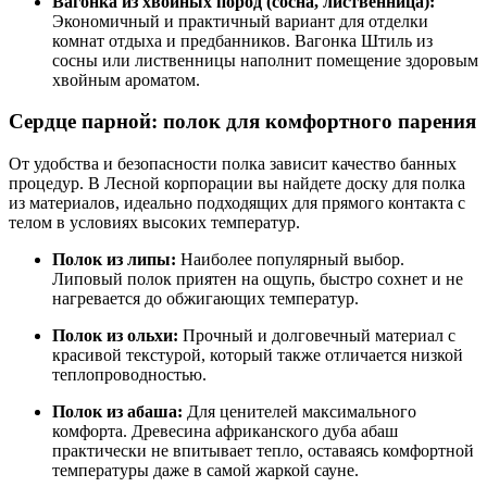
Вагонка из хвойных пород (сосна, лиственница):
Экономичный и практичный вариант для отделки
комнат отдыха и предбанников. Вагонка Штиль из
сосны или лиственницы наполнит помещение здоровым
хвойным ароматом.
Сердце парной: полок для комфортного парения
От удобства и безопасности полка зависит качество банных
процедур. В Лесной корпорации вы найдете доску для полка
из материалов, идеально подходящих для прямого контакта с
телом в условиях высоких температур.
Полок из липы:
Наиболее популярный выбор.
Липовый полок приятен на ощупь, быстро сохнет и не
нагревается до обжигающих температур.
Полок из ольхи:
Прочный и долговечный материал с
красивой текстурой, который также отличается низкой
теплопроводностью.
Полок из абаша:
Для ценителей максимального
комфорта. Древесина африканского дуба абаш
практически не впитывает тепло, оставаясь комфортной
температуры даже в самой жаркой сауне.