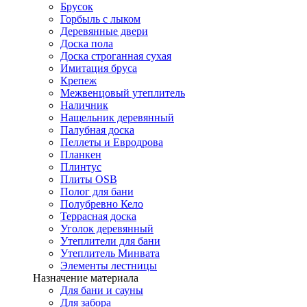
Брусок
Горбыль с лыком
Деревянные двери
Доска пола
Доска строганная сухая
Имитация бруса
Крепеж
Межвенцовый утеплитель
Наличник
Нащельник деревянный
Палубная доска
Пеллеты и Евродрова
Планкен
Плинтус
Плиты OSB
Полог для бани
Полубревно Кело
Террасная доска
Уголок деревянный
Утеплители для бани
Утеплитель Минвата
Элементы лестницы
Назначение материала
Для бани и сауны
Для забора