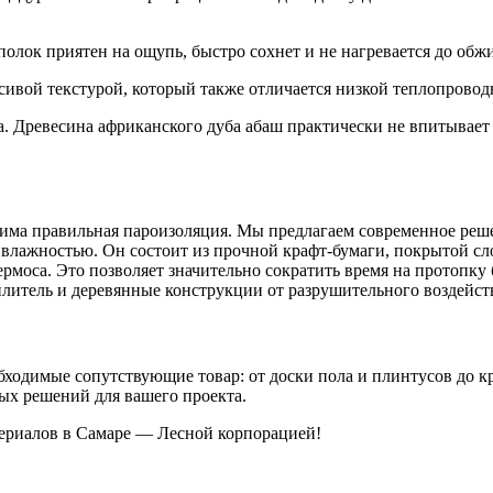
лок приятен на ощупь, быстро сохнет и не нагревается до обж
ивой текстурой, который также отличается низкой теплопровод
 Древесина африканского дуба абаш практически не впитывает 
одима правильная пароизоляция. Мы предлагаем современное реш
 влажностью. Он состоит из прочной крафт-бумаги, покрытой с
ермоса. Это позволяет значительно сократить время на протопку
итель и деревянные конструкции от разрушительного воздейств
обходимые сопутствующие товар: от доски пола и плинтусов до
ых решений для вашего проекта.
ериалов в Самаре — Лесной корпорацией!