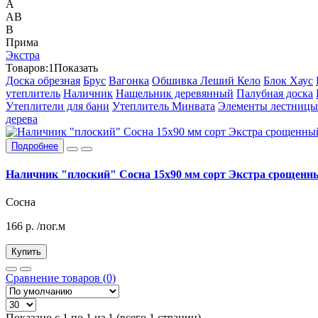
А
АВ
В
Прима
Экстра
Товаров:
1
Показать
Доска обрезная
Брус
Вагонка
Обшивка Леший Кело
Блок Хаус
утеплитель
Наличник
Нащельник деревянный
Палубная доска
Утеплители для бани
Утеплитель Минвата
Элементы лестницы
дерева
Подробнее
Наличник "плоский" Сосна 15х90 мм сорт Экстра срощенн
Сосна
166
р.
/пог.м
Купить
Сравнение товаров (0)
Показано с 1 по 1 из 1 (всего 1 страниц)