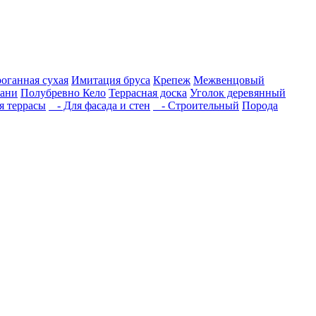
роганная сухая
Имитация бруса
Крепеж
Межвенцовый
бани
Полубревно Кело
Террасная доска
Уголок деревянный
 террасы
- Для фасада и стен
- Строительный
Порода