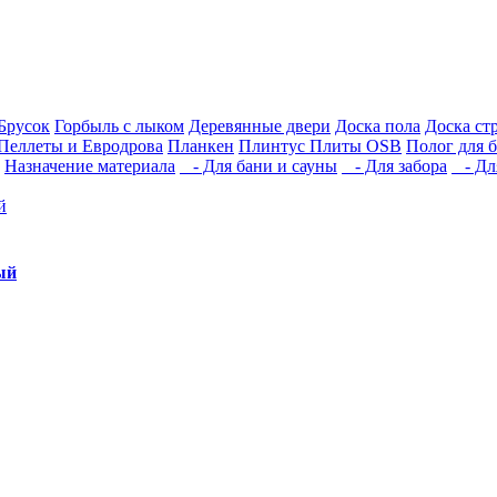
Брусок
Горбыль с лыком
Деревянные двери
Доска пола
Доска ст
Пеллеты и Евродрова
Планкен
Плинтус
Плиты OSB
Полог для 
Назначение материала
- Для бани и сауны
- Для забора
- Для
ый