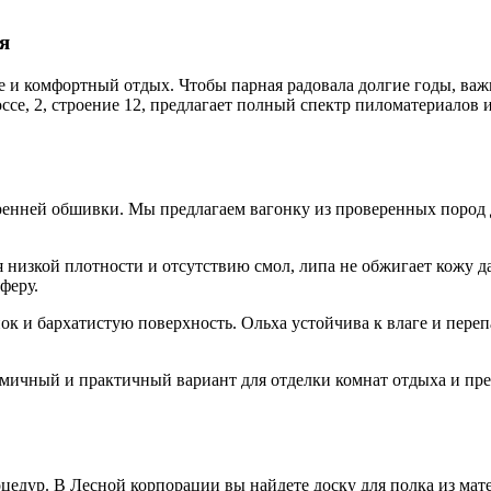
я
ье и комфортный отдых. Чтобы парная радовала долгие годы, ва
ссе, 2, строение 12, предлагает полный спектр пиломатериалов 
ренней обшивки. Мы предлагаем вагонку из проверенных пород 
 низкой плотности и отсутствию смол, липа не обжигает кожу да
феру.
к и бархатистую поверхность. Ольха устойчива к влаге и пере
ичный и практичный вариант для отделки комнат отдыха и пр
оцедур. В Лесной корпорации вы найдете доску для полка из мат