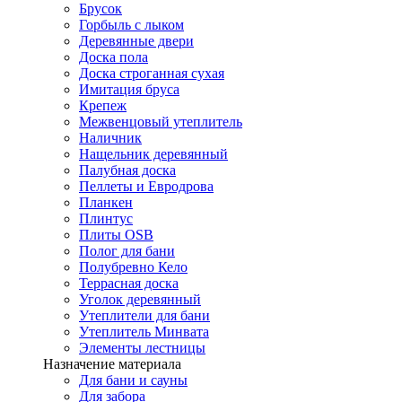
Брусок
Горбыль с лыком
Деревянные двери
Доска пола
Доска строганная сухая
Имитация бруса
Крепеж
Межвенцовый утеплитель
Наличник
Нащельник деревянный
Палубная доска
Пеллеты и Евродрова
Планкен
Плинтус
Плиты OSB
Полог для бани
Полубревно Кело
Террасная доска
Уголок деревянный
Утеплители для бани
Утеплитель Минвата
Элементы лестницы
Назначение материала
Для бани и сауны
Для забора