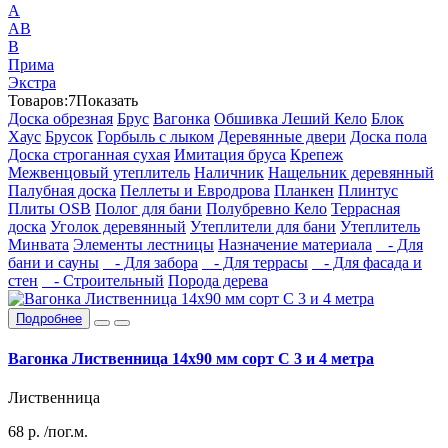
А
АВ
В
Прима
Экстра
Товаров:
7
Показать
Доска обрезная
Брус
Вагонка
Обшивка Леший Кело
Блок
Хаус
Брусок
Горбыль с лыком
Деревянные двери
Доска пола
Доска строганная сухая
Имитация бруса
Крепеж
Межвенцовый утеплитель
Наличник
Нащельник деревянный
Палубная доска
Пеллеты и Евродрова
Планкен
Плинтус
Плиты OSB
Полог для бани
Полубревно Кело
Террасная
доска
Уголок деревянный
Утеплители для бани
Утеплитель
Минвата
Элементы лестницы
Назначение материала
- Для
бани и сауны
- Для забора
- Для террасы
- Для фасада и
стен
- Строительный
Порода дерева
Подробнее
Вагонка Лиственница 14х90 мм сорт С 3 и 4 метра
Лиственница
68
р.
/пог.м.