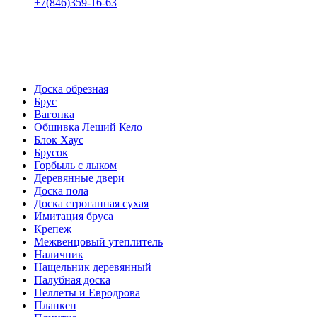
+7(846)359-16-63
пн-пт 08:00-18:00
сб 08:00-16:00
вс 9:00-15:00
Доска обрезная
Брус
Вагонка
Обшивка Леший Кело
Блок Хаус
Брусок
Горбыль с лыком
Деревянные двери
Доска пола
Доска строганная сухая
Имитация бруса
Крепеж
Межвенцовый утеплитель
Наличник
Нащельник деревянный
Палубная доска
Пеллеты и Евродрова
Планкен