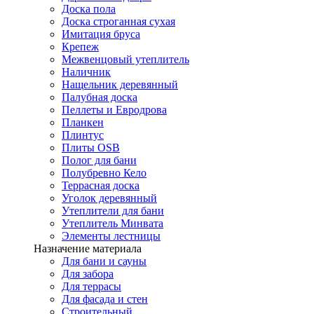
Доска пола
Доска строганная сухая
Имитация бруса
Крепеж
Межвенцовый утеплитель
Наличник
Нащельник деревянный
Палубная доска
Пеллеты и Евродрова
Планкен
Плинтус
Плиты OSB
Полог для бани
Полубревно Кело
Террасная доска
Уголок деревянный
Утеплители для бани
Утеплитель Минвата
Элементы лестницы
Назначение материала
Для бани и сауны
Для забора
Для террасы
Для фасада и стен
Строительный