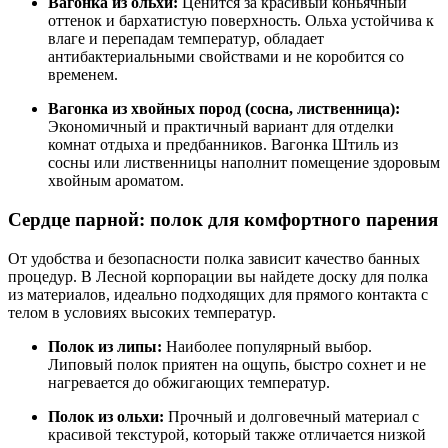
Вагонка из ольхи:
Ценится за красивый коньячный
оттенок и бархатистую поверхность. Ольха устойчива к
влаге и перепадам температур, обладает
антибактериальными свойствами и не коробится со
временем.
Вагонка из хвойных пород (сосна, лиственница):
Экономичный и практичный вариант для отделки
комнат отдыха и предбанников. Вагонка Штиль из
сосны или лиственницы наполнит помещение здоровым
хвойным ароматом.
Сердце парной: полок для комфортного парения
От удобства и безопасности полка зависит качество банных
процедур. В Лесной корпорации вы найдете доску для полка
из материалов, идеально подходящих для прямого контакта с
телом в условиях высоких температур.
Полок из липы:
Наиболее популярный выбор.
Липовый полок приятен на ощупь, быстро сохнет и не
нагревается до обжигающих температур.
Полок из ольхи:
Прочный и долговечный материал с
красивой текстурой, который также отличается низкой