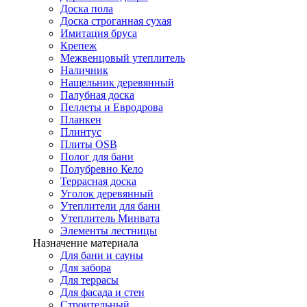
Доска пола
Доска строганная сухая
Имитация бруса
Крепеж
Межвенцовый утеплитель
Наличник
Нащельник деревянный
Палубная доска
Пеллеты и Евродрова
Планкен
Плинтус
Плиты OSB
Полог для бани
Полубревно Кело
Террасная доска
Уголок деревянный
Утеплители для бани
Утеплитель Минвата
Элементы лестницы
Назначение материала
Для бани и сауны
Для забора
Для террасы
Для фасада и стен
Строительный