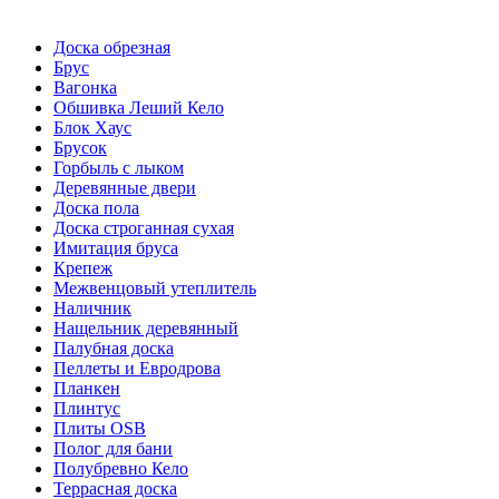
Доска обрезная
Брус
Вагонка
Обшивка Леший Кело
Блок Хаус
Брусок
Горбыль с лыком
Деревянные двери
Доска пола
Доска строганная сухая
Имитация бруса
Крепеж
Межвенцовый утеплитель
Наличник
Нащельник деревянный
Палубная доска
Пеллеты и Евродрова
Планкен
Плинтус
Плиты OSB
Полог для бани
Полубревно Кело
Террасная доска