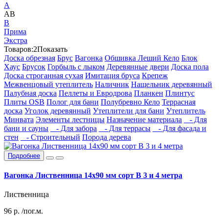
А
АВ
В
Прима
Экстра
Товаров:
2
Показать
Доска обрезная
Брус
Вагонка
Обшивка Леший Кело
Блок
Хаус
Брусок
Горбыль с лыком
Деревянные двери
Доска пола
Доска строганная сухая
Имитация бруса
Крепеж
Межвенцовый утеплитель
Наличник
Нащельник деревянный
Палубная доска
Пеллеты и Евродрова
Планкен
Плинтус
Плиты OSB
Полог для бани
Полубревно Кело
Террасная
доска
Уголок деревянный
Утеплители для бани
Утеплитель
Минвата
Элементы лестницы
Назначение материала
- Для
бани и сауны
- Для забора
- Для террасы
- Для фасада и
стен
- Строительный
Порода дерева
Подробнее
Вагонка Лиственница 14х90 мм сорт В 3 и 4 метра
Лиственница
96
р.
/пог.м.