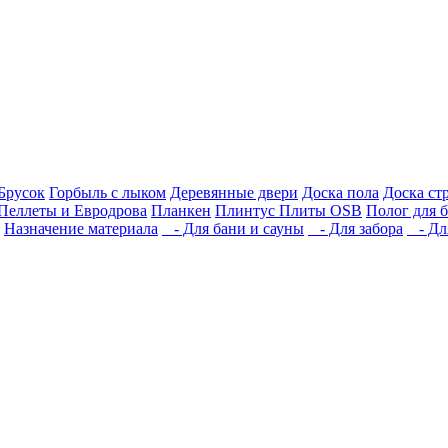
Брусок
Горбыль с лыком
Деревянные двери
Доска пола
Доска ст
Пеллеты и Евродрова
Планкен
Плинтус
Плиты OSB
Полог для 
Назначение материала
- Для бани и сауны
- Для забора
- Для