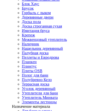
Блок Хаус
Брусок
Горбыль с лыком
Деревянные двери
Доска пола
Доска строганная сухая
Имитация бруса
Крепеж
Межвенцовый утеплитель
Наличник
Нащельник деревянный
Палубная доска
Пеллеты и Евродрова
Планкен
Плинтус
Плиты OSB
Полог для бани
Полубревно Кело
Террасная доска
Уголок деревянный
Утеплители для бани
Утеплитель Минвата
Элементы лестницы
Назначение материала
Для бани и сауны