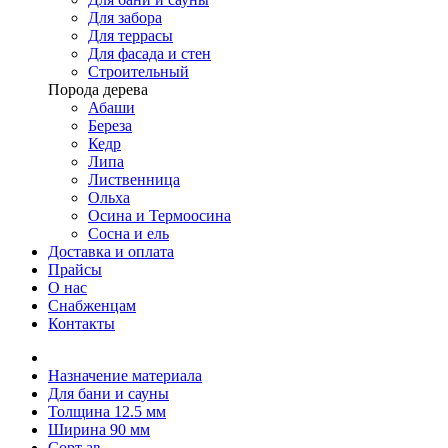
Для забора
Для террасы
Для фасада и стен
Строительный
Порода дерева
Абаши
Береза
Кедр
Липа
Лиственница
Ольха
Осина и Термоосина
Сосна и ель
Доставка и оплата
Прайсы
О нас
Снабженцам
Контакты
Назначение материала
Для бани и сауны
Толщина 12.5 мм
Ширина 90 мм
Сорт ав