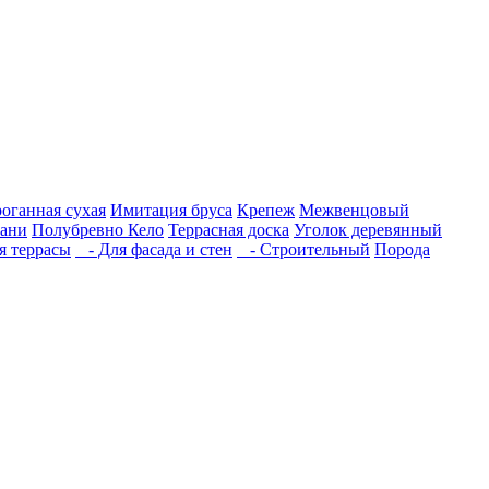
роганная сухая
Имитация бруса
Крепеж
Межвенцовый
бани
Полубревно Кело
Террасная доска
Уголок деревянный
 террасы
- Для фасада и стен
- Строительный
Порода