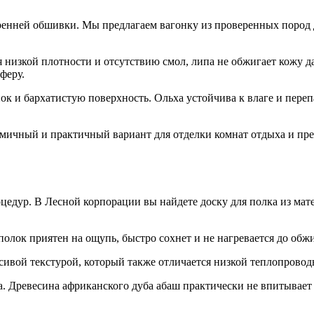
ренней обшивки. Мы предлагаем вагонку из проверенных пород 
 низкой плотности и отсутствию смол, липа не обжигает кожу да
феру.
к и бархатистую поверхность. Ольха устойчива к влаге и пере
ичный и практичный вариант для отделки комнат отдыха и пр
оцедур. В Лесной корпорации вы найдете доску для полка из мат
лок приятен на ощупь, быстро сохнет и не нагревается до обж
ивой текстурой, который также отличается низкой теплопровод
 Древесина африканского дуба абаш практически не впитывает 