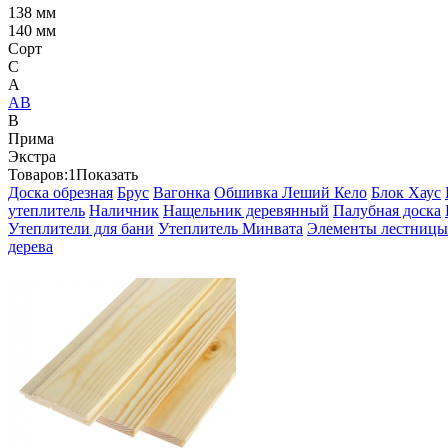
138 мм
140 мм
Сорт
C
А
АВ
В
Прима
Экстра
Товаров:
1
Показать
Доска обрезная
Брус
Вагонка
Обшивка Леший Кело
Блок Хаус
утеплитель
Наличник
Нащельник деревянный
Палубная доска
Утеплители для бани
Утеплитель Минвата
Элементы лестницы
дерева