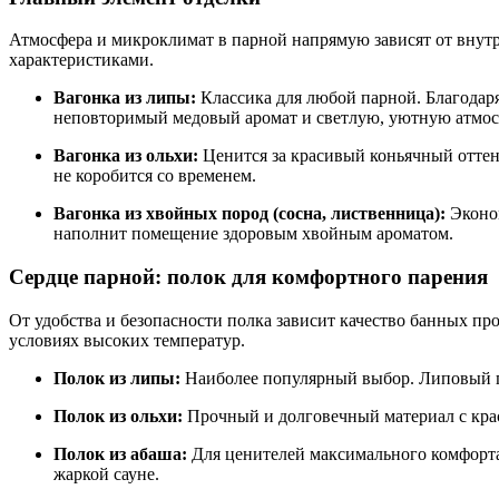
Атмосфера и микроклимат в парной напрямую зависят от внут
характеристиками.
Вагонка из липы:
Классика для любой парной. Благодаря
неповторимый медовый аромат и светлую, уютную атмос
Вагонка из ольхи:
Ценится за красивый коньячный оттено
не коробится со временем.
Вагонка из хвойных пород (сосна, лиственница):
Эконом
наполнит помещение здоровым хвойным ароматом.
Сердце парной: полок для комфортного парения
От удобства и безопасности полка зависит качество банных пр
условиях высоких температур.
Полок из липы:
Наиболее популярный выбор. Липовый по
Полок из ольхи:
Прочный и долговечный материал с крас
Полок из абаша:
Для ценителей максимального комфорта.
жаркой сауне.