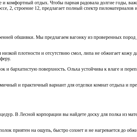
ье и комфортный отдых. Чтобы парная радовала долгие годы, ва
ссе, 2, строение 12, предлагает полный спектр пиломатериалов 
ренней обшивки. Мы предлагаем вагонку из проверенных пород 
 низкой плотности и отсутствию смол, липа не обжигает кожу да
феру.
к и бархатистую поверхность. Ольха устойчива к влаге и пере
ичный и практичный вариант для отделки комнат отдыха и пр
оцедур. В Лесной корпорации вы найдете доску для полка из мат
лок приятен на ощупь, быстро сохнет и не нагревается до обж