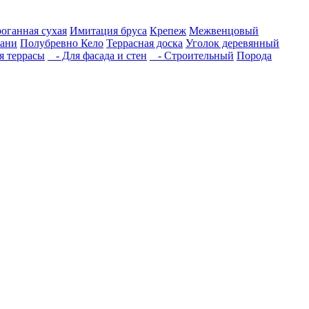
роганная сухая
Имитация бруса
Крепеж
Межвенцовый
бани
Полубревно Кело
Террасная доска
Уголок деревянный
 террасы
- Для фасада и стен
- Строительный
Порода