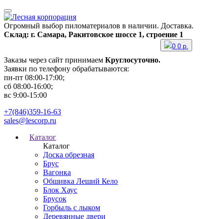
Огромный выбор пиломатериалов в наличии. Доставка.
Склад: г. Самара, Ракитовское шоссе 1, строение 1
0
0
р.
Заказы через сайт принимаем
Круглосуточно.
Заявки по телефону обрабатываются:
пн-пт 08:00-17:00;
сб 08:00-16:00;
вс 9:00-15:00
+7(846)359-16-63
sales@lescorp.ru
Каталог
Каталог
Доска обрезная
Брус
Вагонка
Обшивка Леший Кело
Блок Хаус
Брусок
Горбыль с лыком
Деревянные двери