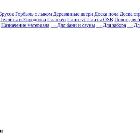
Брусок
Горбыль с лыком
Деревянные двери
Доска пола
Доска ст
Пеллеты и Евродрова
Планкен
Плинтус
Плиты OSB
Полог для 
Назначение материала
- Для бани и сауны
- Для забора
- Для
я