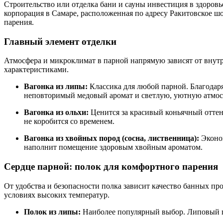
Строительство или отделка бани и сауны инвестиция в здоров
корпорация в Самаре, расположенная по адресу Ракитовское шо
парения.
Главный элемент отделки
Атмосфера и микроклимат в парной напрямую зависят от внут
характеристиками.
Вагонка из липы:
Классика для любой парной. Благодаря
неповторимый медовый аромат и светлую, уютную атмос
Вагонка из ольхи:
Ценится за красивый коньячный оттено
не коробится со временем.
Вагонка из хвойных пород (сосна, лиственница):
Эконом
наполнит помещение здоровым хвойным ароматом.
Сердце парной: полок для комфортного парения
От удобства и безопасности полка зависит качество банных пр
условиях высоких температур.
Полок из липы:
Наиболее популярный выбор. Липовый по