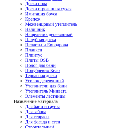
Доска пола
Доска строганная сухая
Имитация бруса
Крепеж
Межвенцовый утеплитель
Наличник
Нащельник деревянный
Палубная доска
Пеллеты и Евродрова
Планкен
Плинтус
Плиты OSB
Полог для бани
Полубревно Кело
Террасная доска
Уголок деревянный
Утеплители для бани
Утеплитель Минвата
Элементы лестницы
Назначение материала
Для бани и сауны
Для забора
Для террасы
Для фасада и стен
Строительный