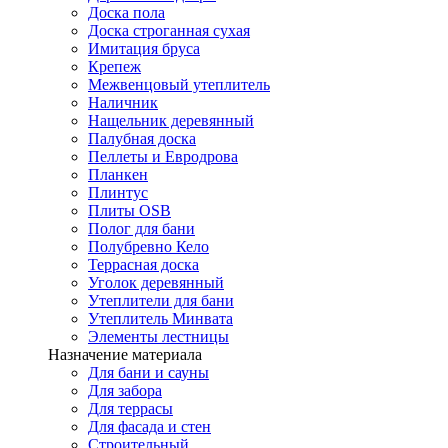
Доска пола
Доска строганная сухая
Имитация бруса
Крепеж
Межвенцовый утеплитель
Наличник
Нащельник деревянный
Палубная доска
Пеллеты и Евродрова
Планкен
Плинтус
Плиты OSB
Полог для бани
Полубревно Кело
Террасная доска
Уголок деревянный
Утеплители для бани
Утеплитель Минвата
Элементы лестницы
Назначение материала
Для бани и сауны
Для забора
Для террасы
Для фасада и стен
Строительный