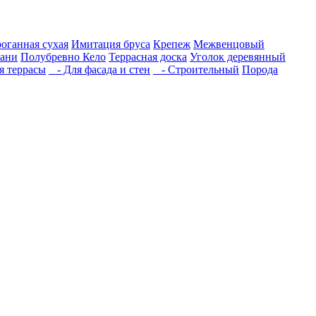
роганная сухая
Имитация бруса
Крепеж
Межвенцовый
бани
Полубревно Кело
Террасная доска
Уголок деревянный
 террасы
- Для фасада и стен
- Строительный
Порода