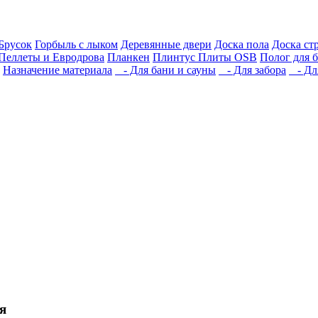
Брусок
Горбыль с лыком
Деревянные двери
Доска пола
Доска ст
Пеллеты и Евродрова
Планкен
Плинтус
Плиты OSB
Полог для 
Назначение материала
- Для бани и сауны
- Для забора
- Для
я