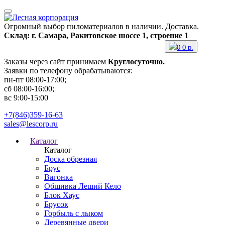
Огромный выбор пиломатериалов в наличии. Доставка.
Склад: г. Самара, Ракитовское шоссе 1, строение 1
0
0
р.
Заказы через сайт принимаем
Круглосуточно.
Заявки по телефону обрабатываются:
пн-пт 08:00-17:00;
сб 08:00-16:00;
вс 9:00-15:00
+7(846)359-16-63
sales@lescorp.ru
Каталог
Каталог
Доска обрезная
Брус
Вагонка
Обшивка Леший Кело
Блок Хаус
Брусок
Горбыль с лыком
Деревянные двери