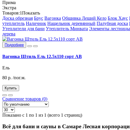
Прима
Экстра
Товаров:
1
Показать
Доска обрезная
Брус
Вагонка
Обшивка Леший Кело
Блок Хаус
утеплитель
Наличник
Нащельник деревянный
Палубная доска
Утеплители для бани
Утеплитель Минвата
Элементы лестницы
дерева
Подробнее
Вагонка Штиль Ель 12.5х110 сорт АВ
Ель
80
р.
/пог.м.
Купить
Сравнение товаров (0)
Показано с 1 по 1 из 1 (всего 1 страниц)
Всё для бани и сауны в Самаре Лесная корпораци