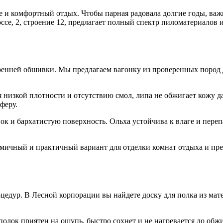
ье и комфортный отдых. Чтобы парная радовала долгие годы, ва
ссе, 2, строение 12, предлагает полный спектр пиломатериалов 
ренней обшивки. Мы предлагаем вагонку из проверенных пород 
 низкой плотности и отсутствию смол, липа не обжигает кожу да
феру.
к и бархатистую поверхность. Ольха устойчива к влаге и пере
ичный и практичный вариант для отделки комнат отдыха и пр
оцедур. В Лесной корпорации вы найдете доску для полка из мат
лок приятен на ощупь, быстро сохнет и не нагревается до обж