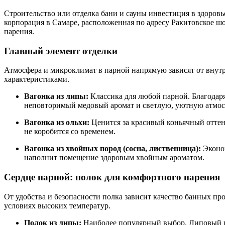
Строительство или отделка бани и сауны инвестиция в здоров
корпорация в Самаре, расположенная по адресу Ракитовское шо
парения.
Главный элемент отделки
Атмосфера и микроклимат в парной напрямую зависят от внут
характеристиками.
Вагонка из липы:
Классика для любой парной. Благодаря
неповторимый медовый аромат и светлую, уютную атмос
Вагонка из ольхи:
Ценится за красивый коньячный оттено
не коробится со временем.
Вагонка из хвойных пород (сосна, лиственница):
Эконом
наполнит помещение здоровым хвойным ароматом.
Сердце парной: полок для комфортного парения
От удобства и безопасности полка зависит качество банных пр
условиях высоких температур.
Полок из липы:
Наиболее популярный выбор. Липовый по