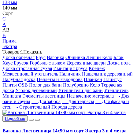
138 мм
140 мм
Сорт
C
А
АВ
В
Прима
Экстра
Товаров:
1
Показать
Доска обрезная
Брус
Вагонка
Обшивка Леший Кело
Блок
Хаус
Брусок
Горбыль с лыком
Деревянные двери
Доска пола
Доска строганная сухая
Имитация бруса
Крепеж
Межвенцовый утеплитель
Наличник
Нащельник деревянный
Палубная доска
Пеллеты и Евродрова
Планкен
Плинтус
Плиты OSB
Полог для бани
Полубревно Кело
Террасная
доска
Уголок деревянный
Утеплители для бани
Утеплитель
Минвата
Элементы лестницы
Назначение материала
- Для
бани и сауны
- Для забора
- Для террасы
- Для фасада и
стен
- Строительный
Порода дерева
Подробнее
Вагонка Лиственница 14х90 мм сорт Экстра 3 и 4 метра