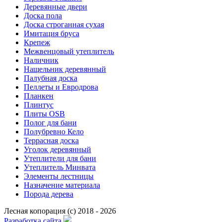
Деревянные двери
Доска пола
Доска строганная сухая
Имитация бруса
Крепеж
Межвенцовый утеплитель
Наличник
Нащельник деревянный
Палубная доска
Пеллеты и Евродрова
Планкен
Плинтус
Плиты OSB
Полог для бани
Полубревно Кело
Террасная доска
Уголок деревянный
Утеплители для бани
Утеплитель Минвата
Элементы лестницы
Назначение материала
Порода дерева
Лесная копорация (с) 2018 - 2026
Разработка сайта