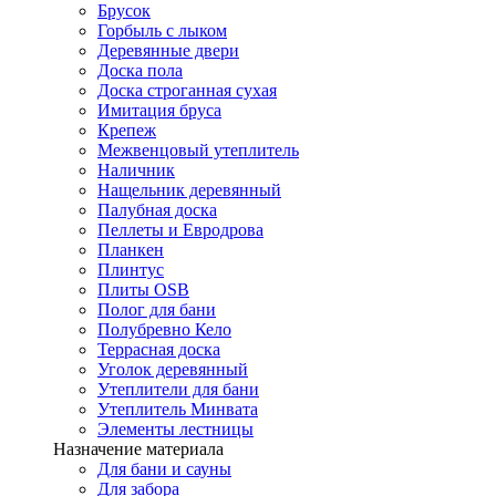
Брусок
Горбыль с лыком
Деревянные двери
Доска пола
Доска строганная сухая
Имитация бруса
Крепеж
Межвенцовый утеплитель
Наличник
Нащельник деревянный
Палубная доска
Пеллеты и Евродрова
Планкен
Плинтус
Плиты OSB
Полог для бани
Полубревно Кело
Террасная доска
Уголок деревянный
Утеплители для бани
Утеплитель Минвата
Элементы лестницы
Назначение материала
Для бани и сауны
Для забора