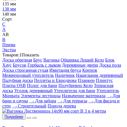
135 мм
138 мм
140 мм
Сорт
C
А
АВ
В
Прима
Экстра
Товаров:
1
Показать
Доска обрезная
Брус
Вагонка
Обшивка Леший Кело
Блок
Хаус
Брусок
Горбыль с лыком
Деревянные двери
Доска пола
Доска строганная сухая
Имитация бруса
Крепеж
Межвенцовый утеплитель
Наличник
Нащельник деревянный
Палубная доска
Пеллеты и Евродрова
Планкен
Плинтус
Плиты OSB
Полог для бани
Полубревно Кело
Террасная
доска
Уголок деревянный
Утеплители для бани
Утеплитель
Минвата
Элементы лестницы
Назначение материала
- Для
бани и сауны
- Для забора
- Для террасы
- Для фасада и
стен
- Строительный
Порода дерева
Подробнее