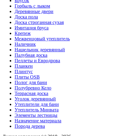
Брусок
Горбыль с лыком
Деревянные двери
Доска пола
Доска строганная сухая
Имитация бруса
Крепеж
Межвенцовый утеплитель
Наличник
Нащельник деревянный
Палубная доска
Пеллеты и Евродрова
Планкен
Плинтус
Плиты OSB
Полог для бани
Полубревно Кело
Террасная доска
Уголок деревянный
Утеплители для бани
Утеплитель Минвата
Элементы лестницы
Назначение материала
Порода дерева