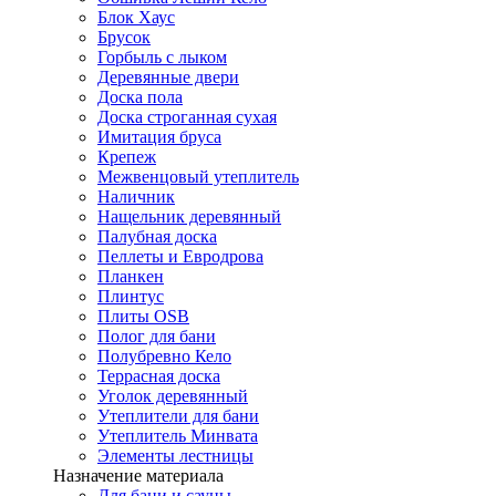
Блок Хаус
Брусок
Горбыль с лыком
Деревянные двери
Доска пола
Доска строганная сухая
Имитация бруса
Крепеж
Межвенцовый утеплитель
Наличник
Нащельник деревянный
Палубная доска
Пеллеты и Евродрова
Планкен
Плинтус
Плиты OSB
Полог для бани
Полубревно Кело
Террасная доска
Уголок деревянный
Утеплители для бани
Утеплитель Минвата
Элементы лестницы
Назначение материала
Для бани и сауны