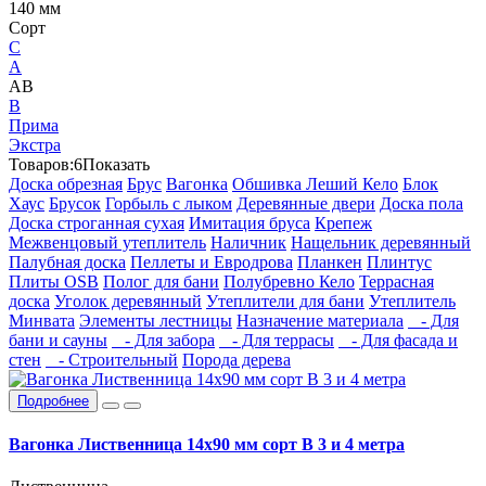
140 мм
Сорт
C
А
АВ
В
Прима
Экстра
Товаров:
6
Показать
Доска обрезная
Брус
Вагонка
Обшивка Леший Кело
Блок
Хаус
Брусок
Горбыль с лыком
Деревянные двери
Доска пола
Доска строганная сухая
Имитация бруса
Крепеж
Межвенцовый утеплитель
Наличник
Нащельник деревянный
Палубная доска
Пеллеты и Евродрова
Планкен
Плинтус
Плиты OSB
Полог для бани
Полубревно Кело
Террасная
доска
Уголок деревянный
Утеплители для бани
Утеплитель
Минвата
Элементы лестницы
Назначение материала
- Для
бани и сауны
- Для забора
- Для террасы
- Для фасада и
стен
- Строительный
Порода дерева
Подробнее
Вагонка Лиственница 14х90 мм сорт В 3 и 4 метра