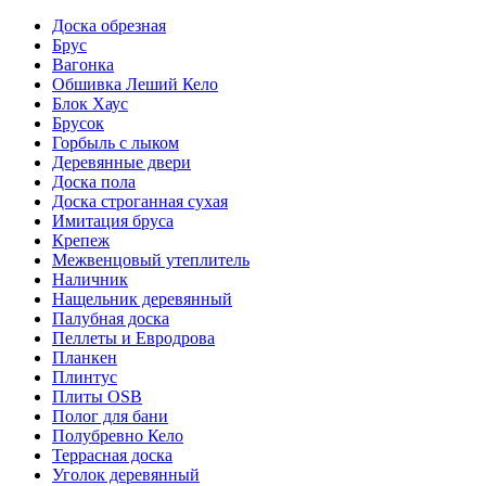
Доска обрезная
Брус
Вагонка
Обшивка Леший Кело
Блок Хаус
Брусок
Горбыль с лыком
Деревянные двери
Доска пола
Доска строганная сухая
Имитация бруса
Крепеж
Межвенцовый утеплитель
Наличник
Нащельник деревянный
Палубная доска
Пеллеты и Евродрова
Планкен
Плинтус
Плиты OSB
Полог для бани
Полубревно Кело
Террасная доска
Уголок деревянный