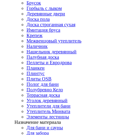
Брусок
Горбыль с лыком
Деревянные двери
Доска пола
Доска строганная сухая
Имитация бруса
Крепеж
Межвенцовый утеплитель
Наличник
Нащельник деревянный
Палубная доска
Пеллеты и Евродрова
Планкен
Плинтус
Плиты OSB
Полог для бани
Полубревно Кело
Террасная доска
Уголок деревянный
Утеплители для бани
Утеплитель Минвата
Элементы лестницы
Назначение материала
Для бани и сауны
Для забора