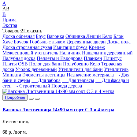
А
АВ
В
Прима
Экстра
Товаров:
2
Показать
Доска обрезная
Брус
Вагонка
Обшивка Леший Кело
Блок
Хаус
Брусок
Горбыль с лыком
Деревянные двери
Доска пола
Доска строганная сухая
Имитация бруса
Крепеж
Межвенцовый утеплитель
Наличник
Нащельник деревянный
Палубная доска
Пеллеты и Евродрова
Планкен
Плинтус
Плиты OSB
Полог для бани
Полубревно Кело
Террасная
доска
Уголок деревянный
Утеплители для бани
Утеплитель
Минвата
Элементы лестницы
Назначение материала
- Для
бани и сауны
- Для забора
- Для террасы
- Для фасада и
стен
- Строительный
Порода дерева
Подробнее
Вагонка Лиственница 14х90 мм сорт С 3 и 4 метра
Лиственница
68
р.
/пог.м.