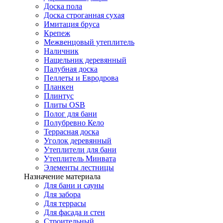
Доска пола
Доска строганная сухая
Имитация бруса
Крепеж
Межвенцовый утеплитель
Наличник
Нащельник деревянный
Палубная доска
Пеллеты и Евродрова
Планкен
Плинтус
Плиты OSB
Полог для бани
Полубревно Кело
Террасная доска
Уголок деревянный
Утеплители для бани
Утеплитель Минвата
Элементы лестницы
Назначение материала
Для бани и сауны
Для забора
Для террасы
Для фасада и стен
Строительный