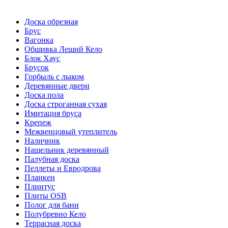
Доска обрезная
Брус
Вагонка
Обшивка Леший Кело
Блок Хаус
Брусок
Горбыль с лыком
Деревянные двери
Доска пола
Доска строганная сухая
Имитация бруса
Крепеж
Межвенцовый утеплитель
Наличник
Нащельник деревянный
Палубная доска
Пеллеты и Евродрова
Планкен
Плинтус
Плиты OSB
Полог для бани
Полубревно Кело
Террасная доска