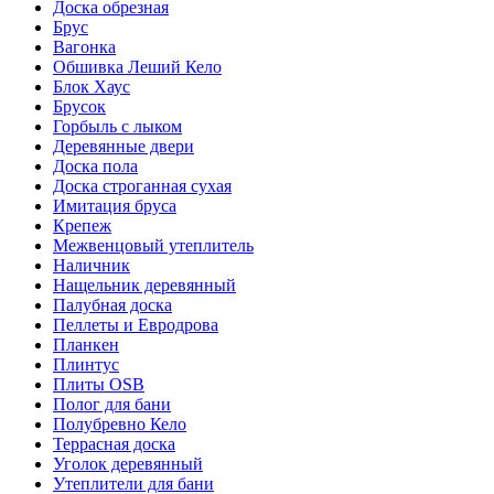
Доска обрезная
Брус
Вагонка
Обшивка Леший Кело
Блок Хаус
Брусок
Горбыль с лыком
Деревянные двери
Доска пола
Доска строганная сухая
Имитация бруса
Крепеж
Межвенцовый утеплитель
Наличник
Нащельник деревянный
Палубная доска
Пеллеты и Евродрова
Планкен
Плинтус
Плиты OSB
Полог для бани
Полубревно Кело
Террасная доска
Уголок деревянный
Утеплители для бани