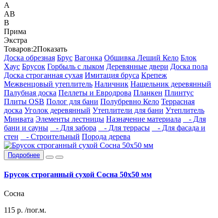
А
АВ
В
Прима
Экстра
Товаров:
2
Показать
Доска обрезная
Брус
Вагонка
Обшивка Леший Кело
Блок
Хаус
Брусок
Горбыль с лыком
Деревянные двери
Доска пола
Доска строганная сухая
Имитация бруса
Крепеж
Межвенцовый утеплитель
Наличник
Нащельник деревянный
Палубная доска
Пеллеты и Евродрова
Планкен
Плинтус
Плиты OSB
Полог для бани
Полубревно Кело
Террасная
доска
Уголок деревянный
Утеплители для бани
Утеплитель
Минвата
Элементы лестницы
Назначение материала
- Для
бани и сауны
- Для забора
- Для террасы
- Для фасада и
стен
- Строительный
Порода дерева
Подробнее
Брусок строганный сухой Сосна 50х50 мм
Сосна
115
р.
/пог.м.