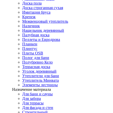
Доска пола
Доска строганная сухая
Имитация бруса
Крепеж
Межвенцовый утеплитель
Наличник
Нащельник деревянный
Палубная доска
Пеллеты и Евродрова
Планкен
Плинтус
Плиты OSB
Полог для бани
Полубревно Кело
Террасная доска
Уголок деревянный
Утеплители для бани
Утеплитель Минвата
Элементы лестницы
Назначение материала
Для бани и сауны
Для забора
Для террасы
Для фасада и стен
Строительный