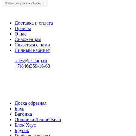
Доставка и оплата
Прайсы
О нас
Снабженцам
Связаться с нами
Личный кабинет
sales@lescorp.ru
+7(846)359-16-63
пн-пт 08:00-18:00
сб 08:00-16:00
вс 9:00-15:00
Доска обрезная
Брус
Вагонка
Обшивка Леший Кело
Блок Хаус
Брусок
Горбыль с лыком