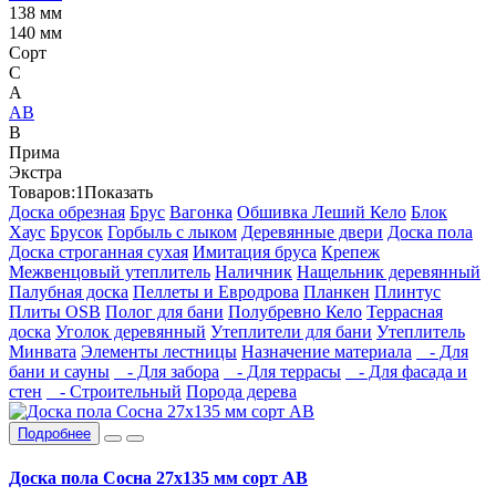
138 мм
140 мм
Сорт
C
А
АВ
В
Прима
Экстра
Товаров:
1
Показать
Доска обрезная
Брус
Вагонка
Обшивка Леший Кело
Блок
Хаус
Брусок
Горбыль с лыком
Деревянные двери
Доска пола
Доска строганная сухая
Имитация бруса
Крепеж
Межвенцовый утеплитель
Наличник
Нащельник деревянный
Палубная доска
Пеллеты и Евродрова
Планкен
Плинтус
Плиты OSB
Полог для бани
Полубревно Кело
Террасная
доска
Уголок деревянный
Утеплители для бани
Утеплитель
Минвата
Элементы лестницы
Назначение материала
- Для
бани и сауны
- Для забора
- Для террасы
- Для фасада и
стен
- Строительный
Порода дерева
Подробнее
Доска пола Сосна 27х135 мм сорт АВ