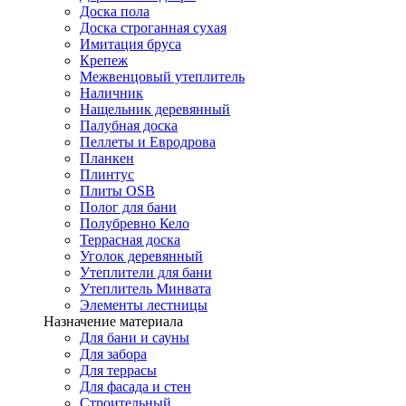
Доска пола
Доска строганная сухая
Имитация бруса
Крепеж
Межвенцовый утеплитель
Наличник
Нащельник деревянный
Палубная доска
Пеллеты и Евродрова
Планкен
Плинтус
Плиты OSB
Полог для бани
Полубревно Кело
Террасная доска
Уголок деревянный
Утеплители для бани
Утеплитель Минвата
Элементы лестницы
Назначение материала
Для бани и сауны
Для забора
Для террасы
Для фасада и стен
Строительный