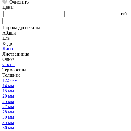
Очистить
Цена:
—
руб.
Порода древесины
Абаши
Ель
Кедр
Липа
Лиственница
Ольха
Сосна
Термоосина
Толщина
12.5 мм
14 мм
15 мм
20 мм
25 мм
27 мм
28 мм
30 мм
35 мм
36 мм