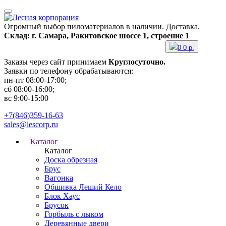
Огромный выбор пиломатериалов в наличии. Доставка.
Склад: г. Самара, Ракитовское шоссе 1, строение 1
0
0
р.
Заказы через сайт принимаем
Круглосуточно.
Заявки по телефону обрабатываются:
пн-пт 08:00-17:00;
сб 08:00-16:00;
вс 9:00-15:00
+7(846)359-16-63
sales@lescorp.ru
Каталог
Каталог
Доска обрезная
Брус
Вагонка
Обшивка Леший Кело
Блок Хаус
Брусок
Горбыль с лыком
Деревянные двери