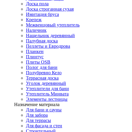
Доска пола
Доска строганная сухая
Имитация бруса
Крепеж
Межвенцовый утеплитель
Наличник
Нащельник деревянный
Палубная доска
Пеллеты и Евродрова
Планкен
Плинтус
Плиты OSB
Полог для бани
Полубревно Кело
Террасная доска
Уголок деревянный
Утеплители для бани
Утеплитель Минвата
Элементы лестницы
Назначение материала
Для бани и сауны
Для забора
Для террасы
Для фасада и стен
Строительный