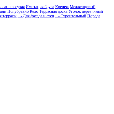
роганная сухая
Имитация бруса
Крепеж
Межвенцовый
бани
Полубревно Кело
Террасная доска
Уголок деревянный
 террасы
- Для фасада и стен
- Строительный
Порода