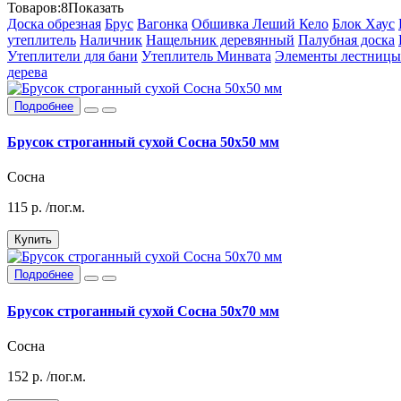
Товаров:
8
Показать
Доска обрезная
Брус
Вагонка
Обшивка Леший Кело
Блок Хаус
утеплитель
Наличник
Нащельник деревянный
Палубная доска
Утеплители для бани
Утеплитель Минвата
Элементы лестницы
дерева
Подробнее
Брусок строганный сухой Сосна 50х50 мм
Сосна
115
р.
/пог.м.
Купить
Подробнее
Брусок строганный сухой Сосна 50х70 мм
Сосна
152
р.
/пог.м.