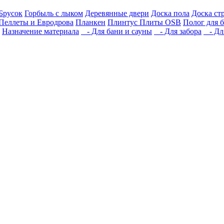
Брусок
Горбыль с лыком
Деревянные двери
Доска пола
Доска ст
Пеллеты и Евродрова
Планкен
Плинтус
Плиты OSB
Полог для 
Назначение материала
- Для бани и сауны
- Для забора
- Для