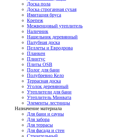
Доска пола
Доска строганная сухая
Имитация бруса
Крепеж
Межвенцовый утеплитель
Наличник
Нащельник деревянный
Палубная доска
Пеллеты и Евродрова
Планкен
Плинтус
Плиты OSB
Полог для бани
Полубревно Кело
Террасная доска
Уголок деревянный
Утеплители для бани
Утеплитель Минвата
Элементы лестницы
Назначение материала
Для бани и сауны
Для забора
Для террасы
Для фасада и стен
Строительный