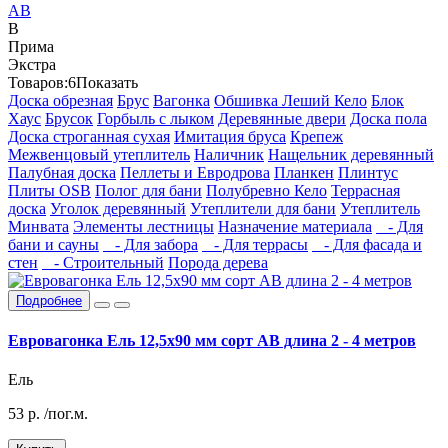
АВ
В
Прима
Экстра
Товаров:
6
Показать
Доска обрезная
Брус
Вагонка
Обшивка Леший Кело
Блок
Хаус
Брусок
Горбыль с лыком
Деревянные двери
Доска пола
Доска строганная сухая
Имитация бруса
Крепеж
Межвенцовый утеплитель
Наличник
Нащельник деревянный
Палубная доска
Пеллеты и Евродрова
Планкен
Плинтус
Плиты OSB
Полог для бани
Полубревно Кело
Террасная
доска
Уголок деревянный
Утеплители для бани
Утеплитель
Минвата
Элементы лестницы
Назначение материала
- Для
бани и сауны
- Для забора
- Для террасы
- Для фасада и
стен
- Строительный
Порода дерева
Подробнее
Евровагонка Ель 12,5х90 мм сорт АВ длина 2 - 4 метров
Ель
53
р.
/пог.м.