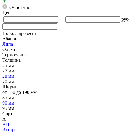
Очистить
Цена:
—
руб.
Порода древесины
Абаши
Липа
Ольха
Термоосина
Толщина
25 мм
27 мм
28 мм
70 мм
Ширина
от 150 до 190 мм
85 мм
90 мм
95 мм
Сорт
А
АВ
Экстра