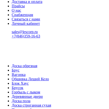
Доставка и оплата
Прайсы
О нас
Снабженцам
Связаться с нами
Личный кабинет
sales@lescorp.ru
+7(846)359-16-63
пн-пт 08:00-18:00
сб 08:00-16:00
вс 9:00-15:00
Доска обрезная
Брус
Вагонка
Обшивка Леший Кело
Блок Хаус
Брусок
Горбыль с лыком
Деревянные двери
Доска пола
Доска строганная сухая