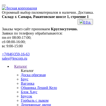
Огромный выбор пиломатериалов в наличии. Доставка.
Склад: г. Самара, Ракитовское шоссе 1, строение 1
0
0
р.
Заказы через сайт принимаем
Круглосуточно.
Заявки по телефону обрабатываются:
пн-пт 08:00-17:00;
сб 08:00-16:00;
вс 9:00-15:00
+7(846)359-16-63
sales@lescorp.ru
Каталог
Каталог
Доска обрезная
Брус
Вагонка
Обшивка Леший Кело
Блок Хаус
Брусок
Горбыль с лыком
Деревянные двери