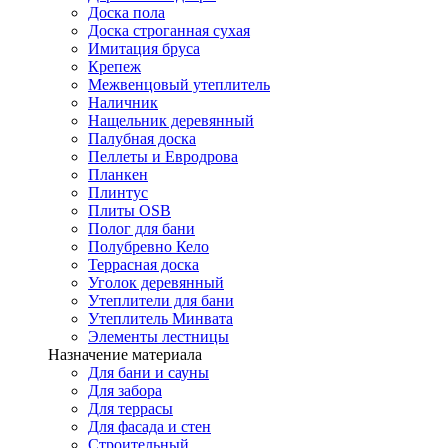
Доска пола
Доска строганная сухая
Имитация бруса
Крепеж
Межвенцовый утеплитель
Наличник
Нащельник деревянный
Палубная доска
Пеллеты и Евродрова
Планкен
Плинтус
Плиты OSB
Полог для бани
Полубревно Кело
Террасная доска
Уголок деревянный
Утеплители для бани
Утеплитель Минвата
Элементы лестницы
Назначение материала
Для бани и сауны
Для забора
Для террасы
Для фасада и стен
Строительный