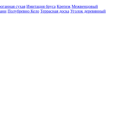
роганная сухая
Имитация бруса
Крепеж
Межвенцовый
бани
Полубревно Кело
Террасная доска
Уголок деревянный