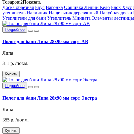
Товаров:
2
Показать
Доска обрезная
Брус
Вагонка
Обшивка Леший Кело
Блок Хаус
утеплитель
Наличник
Нащельник деревянный
Палубная доска
Утеплители для бани
Утеплитель Минвата
Элементы лестницы
Подробнее
Полог для бани Липа 28х90 мм сорт АВ
Липа
311
р.
/пог.м.
Купить
Подробнее
Полог для бани Липа 28х90 мм сорт Экстра
Липа
355
р.
/пог.м.
Купить