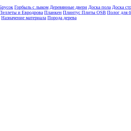
Брусок
Горбыль с лыком
Деревянные двери
Доска пола
Доска ст
Пеллеты и Евродрова
Планкен
Плинтус
Плиты OSB
Полог для 
Назначение материала
Порода дерева