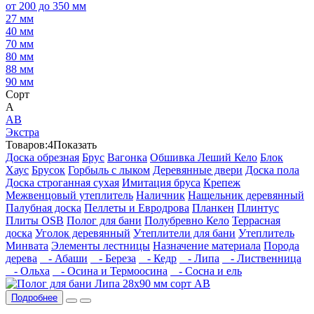
от 200 до 350 мм
27 мм
40 мм
70 мм
80 мм
88 мм
90 мм
Сорт
А
АВ
Экстра
Товаров:
4
Показать
Доска обрезная
Брус
Вагонка
Обшивка Леший Кело
Блок
Хаус
Брусок
Горбыль с лыком
Деревянные двери
Доска пола
Доска строганная сухая
Имитация бруса
Крепеж
Межвенцовый утеплитель
Наличник
Нащельник деревянный
Палубная доска
Пеллеты и Евродрова
Планкен
Плинтус
Плиты OSB
Полог для бани
Полубревно Кело
Террасная
доска
Уголок деревянный
Утеплители для бани
Утеплитель
Минвата
Элементы лестницы
Назначение материала
Порода
дерева
- Абаши
- Береза
- Кедр
- Липа
- Лиственница
- Ольха
- Осина и Термоосина
- Сосна и ель
Подробнее