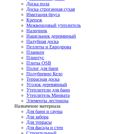
Доска пола
Доска строганная сухая
Имитация бруса
Крепеж
Межвенцовый утеплитель
Наличник
Нащельник деревянный
Палубная доска
Пеллеты и Евродрова
Планкен
Плинтус
Плиты OSB
Полог для бани
Полубревно Кело
Террасная доска
Уголок деревянный
Утеплители для бани
Утеплитель Минвата
Элементы лестницы
Назначение материала
Для бани и сауны
Для забора
Для террасы
Для фасада и стен
Строительный