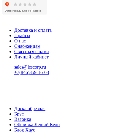
Доставка и оплата
Прайсы
О нас
Снабженцам
Связаться с нами
Личный кабинет
sales@lescorp.ru
+7(846)359-16-63
пн-пт 08:00-18:00
сб 08:00-16:00
вс 9:00-15:00
Доска обрезная
Брус
Вагонка
Обшивка Леший Кело
Блок Хаус