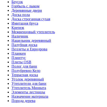
Брусок
Горбыль с лыком
Деревянные двери
Доска пола
Доска строганная сухая
Имитация бруса
Крепеж
Межвенцовый утеплитель
Наличник
Нащельник деревянный
Палубная доска
Пеллеты и Евродрова
Планкен
Плинтус
Плиты OSB
Полог для бани
Полубревно Кело
Террасная доска
Уголок деревянный
Утеплители для бани
Утеплитель Минвата
Элементы лестницы
Назначение материала
Порода дерева