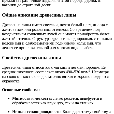
предлагает различные изделия из этой породы дерева, от
вагонки до строганой доски.
Общее описание древесины липы
Древесина липы имеет светлый, почти белый цвет, иногда с
желтоватым или розоватым оттенком. Со временем под
воздействием солнечных лучей она может приобретать более
желтый оттенок. Структура древесины однородная, с тонкими
волокнами и слабозаметными годичными кольцами, что
делает ее привлекательной для многих видов работ.
Свойства древесины липы
Древесина липы относится к мягким и легким породам. Ее
средняя плотность составляет около 490–530 кг/м³. Несмотря
на свою мягкость, она достаточно вязкая и хорошо поддается
обработке.
Основные свойства:
Мягкость и легкость:
Легко режется, шлифуется и
обрабатывается как вручную, так и на станках.
Низкая теплопроводность:
Благодаря этому свойству, а