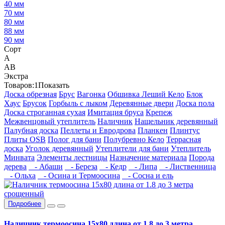
40 мм
70 мм
80 мм
88 мм
90 мм
Сорт
А
АВ
Экстра
Товаров:
1
Показать
Доска обрезная
Брус
Вагонка
Обшивка Леший Кело
Блок
Хаус
Брусок
Горбыль с лыком
Деревянные двери
Доска пола
Доска строганная сухая
Имитация бруса
Крепеж
Межвенцовый утеплитель
Наличник
Нащельник деревянный
Палубная доска
Пеллеты и Евродрова
Планкен
Плинтус
Плиты OSB
Полог для бани
Полубревно Кело
Террасная
доска
Уголок деревянный
Утеплители для бани
Утеплитель
Минвата
Элементы лестницы
Назначение материала
Порода
дерева
- Абаши
- Береза
- Кедр
- Липа
- Лиственница
- Ольха
- Осина и Термоосина
- Сосна и ель
Подробнее
Наличник термоосина 15х80 длина от 1.8 до 3 метра