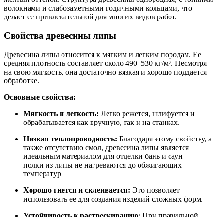
волокнами и слабозаметными годичными кольцами, что
делает ее привлекательной для многих видов работ.
Свойства древесины липы
Древесина липы относится к мягким и легким породам. Ее
средняя плотность составляет около 490–530 кг/м³. Несмотря
на свою мягкость, она достаточно вязкая и хорошо поддается
обработке.
Основные свойства:
Мягкость и легкость:
Легко режется, шлифуется и
обрабатывается как вручную, так и на станках.
Низкая теплопроводность:
Благодаря этому свойству, а
также отсутствию смол, древесина липы является
идеальным материалом для отделки бань и саун —
полки из липы не нагреваются до обжигающих
температур.
Хорошо гнется и склеивается:
Это позволяет
использовать ее для создания изделий сложных форм.
Устойчивость к растрескиванию:
При правильной