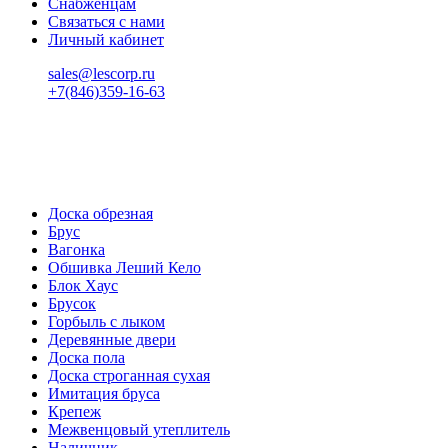
Снабженцам
Связаться с нами
Личный кабинет
sales@lescorp.ru
+7(846)359-16-63
пн-пт 08:00-18:00
сб 08:00-16:00
вс 9:00-15:00
Доска обрезная
Брус
Вагонка
Обшивка Леший Кело
Блок Хаус
Брусок
Горбыль с лыком
Деревянные двери
Доска пола
Доска строганная сухая
Имитация бруса
Крепеж
Межвенцовый утеплитель
Наличник