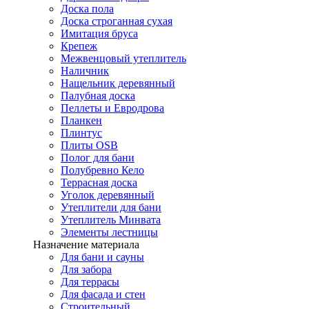
Доска пола
Доска строганная сухая
Имитация бруса
Крепеж
Межвенцовый утеплитель
Наличник
Нащельник деревянный
Палубная доска
Пеллеты и Евродрова
Планкен
Плинтус
Плиты OSB
Полог для бани
Полубревно Кело
Террасная доска
Уголок деревянный
Утеплители для бани
Утеплитель Минвата
Элементы лестницы
Назначение материала
Для бани и сауны
Для забора
Для террасы
Для фасада и стен
Строительный