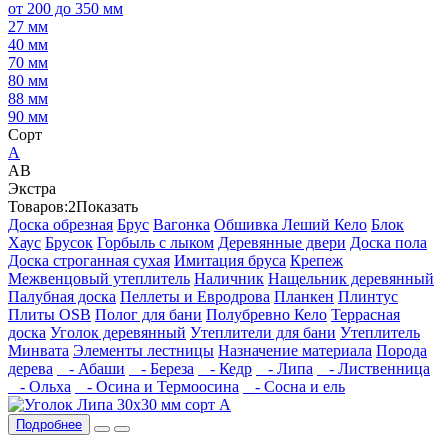
от 200 до 350 мм
27 мм
40 мм
70 мм
80 мм
88 мм
90 мм
Сорт
А
АВ
Экстра
Товаров:
2
Показать
Доска обрезная
Брус
Вагонка
Обшивка Леший Кело
Блок
Хаус
Брусок
Горбыль с лыком
Деревянные двери
Доска пола
Доска строганная сухая
Имитация бруса
Крепеж
Межвенцовый утеплитель
Наличник
Нащельник деревянный
Палубная доска
Пеллеты и Евродрова
Планкен
Плинтус
Плиты OSB
Полог для бани
Полубревно Кело
Террасная
доска
Уголок деревянный
Утеплители для бани
Утеплитель
Минвата
Элементы лестницы
Назначение материала
Порода
дерева
- Абаши
- Береза
- Кедр
- Липа
- Лиственница
- Ольха
- Осина и Термоосина
- Сосна и ель
Подробнее