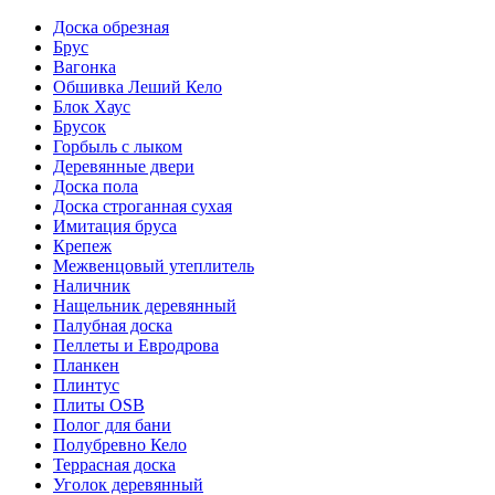
Доска обрезная
Брус
Вагонка
Обшивка Леший Кело
Блок Хаус
Брусок
Горбыль с лыком
Деревянные двери
Доска пола
Доска строганная сухая
Имитация бруса
Крепеж
Межвенцовый утеплитель
Наличник
Нащельник деревянный
Палубная доска
Пеллеты и Евродрова
Планкен
Плинтус
Плиты OSB
Полог для бани
Полубревно Кело
Террасная доска
Уголок деревянный