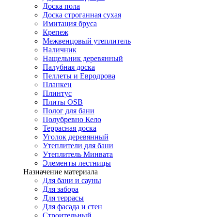
Доска пола
Доска строганная сухая
Имитация бруса
Крепеж
Межвенцовый утеплитель
Наличник
Нащельник деревянный
Палубная доска
Пеллеты и Евродрова
Планкен
Плинтус
Плиты OSB
Полог для бани
Полубревно Кело
Террасная доска
Уголок деревянный
Утеплители для бани
Утеплитель Минвата
Элементы лестницы
Назначение материала
Для бани и сауны
Для забора
Для террасы
Для фасада и стен
Строительный