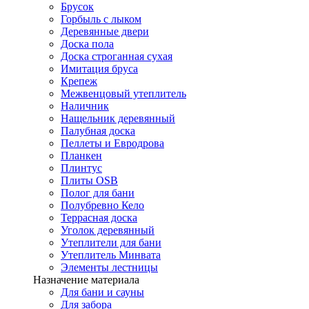
Брусок
Горбыль с лыком
Деревянные двери
Доска пола
Доска строганная сухая
Имитация бруса
Крепеж
Межвенцовый утеплитель
Наличник
Нащельник деревянный
Палубная доска
Пеллеты и Евродрова
Планкен
Плинтус
Плиты OSB
Полог для бани
Полубревно Кело
Террасная доска
Уголок деревянный
Утеплители для бани
Утеплитель Минвата
Элементы лестницы
Назначение материала
Для бани и сауны
Для забора