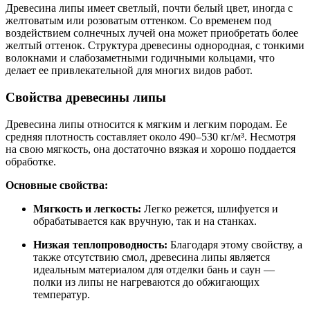
Древесина липы имеет светлый, почти белый цвет, иногда с
желтоватым или розоватым оттенком. Со временем под
воздействием солнечных лучей она может приобретать более
желтый оттенок. Структура древесины однородная, с тонкими
волокнами и слабозаметными годичными кольцами, что
делает ее привлекательной для многих видов работ.
Свойства древесины липы
Древесина липы относится к мягким и легким породам. Ее
средняя плотность составляет около 490–530 кг/м³. Несмотря
на свою мягкость, она достаточно вязкая и хорошо поддается
обработке.
Основные свойства:
Мягкость и легкость:
Легко режется, шлифуется и
обрабатывается как вручную, так и на станках.
Низкая теплопроводность:
Благодаря этому свойству, а
также отсутствию смол, древесина липы является
идеальным материалом для отделки бань и саун —
полки из липы не нагреваются до обжигающих
температур.