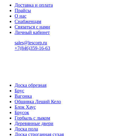
Доставка и оплата
Прайсы
О нас
Снабженцам
Связаться с нами
Личный кабинет
sales@lescorp.ru
+7(846)359-16-63
пн-пт 08:00-18:00
сб 08:00-16:00
вс 9:00-15:00
Доска обрезная
Брус
Вагонка
Обшивка Леший Кело
Блок Хаус
Брусок
Горбыль с лыком
Деревянные двери
Доска пола
Доска строганная сухая