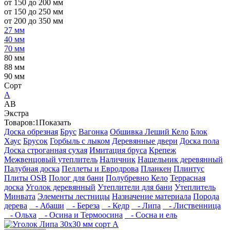
от 150 до 200 мм
от 150 до 250 мм
от 200 до 350 мм
27 мм
40 мм
70 мм
80 мм
88 мм
90 мм
Сорт
А
АВ
Экстра
Товаров:
1
Показать
Доска обрезная
Брус
Вагонка
Обшивка Леший Кело
Блок
Хаус
Брусок
Горбыль с лыком
Деревянные двери
Доска пола
Доска строганная сухая
Имитация бруса
Крепеж
Межвенцовый утеплитель
Наличник
Нащельник деревянный
Палубная доска
Пеллеты и Евродрова
Планкен
Плинтус
Плиты OSB
Полог для бани
Полубревно Кело
Террасная
доска
Уголок деревянный
Утеплители для бани
Утеплитель
Минвата
Элементы лестницы
Назначение материала
Порода
дерева
- Абаши
- Береза
- Кедр
- Липа
- Лиственница
- Ольха
- Осина и Термоосина
- Сосна и ель