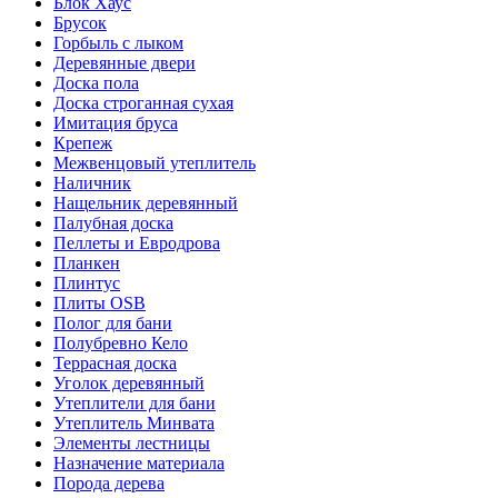
Блок Хаус
Брусок
Горбыль с лыком
Деревянные двери
Доска пола
Доска строганная сухая
Имитация бруса
Крепеж
Межвенцовый утеплитель
Наличник
Нащельник деревянный
Палубная доска
Пеллеты и Евродрова
Планкен
Плинтус
Плиты OSB
Полог для бани
Полубревно Кело
Террасная доска
Уголок деревянный
Утеплители для бани
Утеплитель Минвата
Элементы лестницы
Назначение материала
Порода дерева