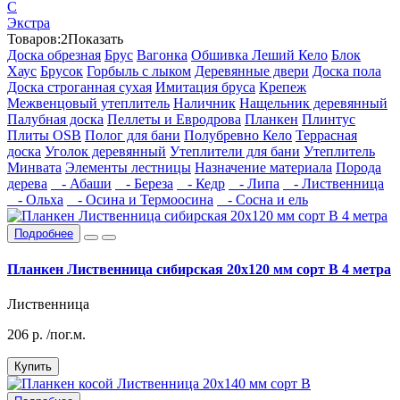
С
Экстра
Товаров:
2
Показать
Доска обрезная
Брус
Вагонка
Обшивка Леший Кело
Блок
Хаус
Брусок
Горбыль с лыком
Деревянные двери
Доска пола
Доска строганная сухая
Имитация бруса
Крепеж
Межвенцовый утеплитель
Наличник
Нащельник деревянный
Палубная доска
Пеллеты и Евродрова
Планкен
Плинтус
Плиты OSB
Полог для бани
Полубревно Кело
Террасная
доска
Уголок деревянный
Утеплители для бани
Утеплитель
Минвата
Элементы лестницы
Назначение материала
Порода
дерева
- Абаши
- Береза
- Кедр
- Липа
- Лиственница
- Ольха
- Осина и Термоосина
- Сосна и ель
Подробнее
Планкен Лиственница сибирская 20x120 мм сорт В 4 метра
Лиственница
206
р.
/пог.м.
Купить