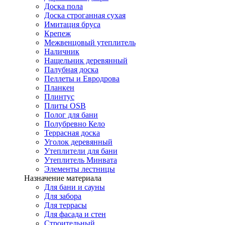
Доска пола
Доска строганная сухая
Имитация бруса
Крепеж
Межвенцовый утеплитель
Наличник
Нащельник деревянный
Палубная доска
Пеллеты и Евродрова
Планкен
Плинтус
Плиты OSB
Полог для бани
Полубревно Кело
Террасная доска
Уголок деревянный
Утеплители для бани
Утеплитель Минвата
Элементы лестницы
Назначение материала
Для бани и сауны
Для забора
Для террасы
Для фасада и стен
Строительный