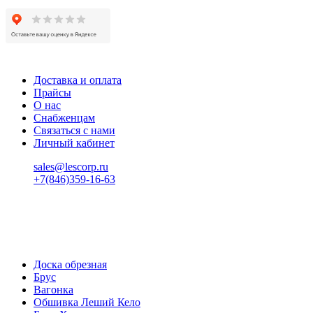
Доставка и оплата
Прайсы
О нас
Снабженцам
Связаться с нами
Личный кабинет
sales@lescorp.ru
+7(846)359-16-63
пн-пт 08:00-18:00
сб 08:00-16:00
вс 9:00-15:00
Доска обрезная
Брус
Вагонка
Обшивка Леший Кело