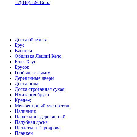
+7(846)359-16-63
пн-пт 08:00-18:00
сб 08:00-16:00
вс 9:00-15:00
Доска обрезная
Брус
Вагонка
Обшивка Леший Кело
Блок Хаус
Брусок
Горбыль с лыком
Деревянные двери
Доска пола
Доска строганная сухая
Имитация бруса
Крепеж
Межвенцовый утеплитель
Наличник
Нащельник деревянный
Палубная доска
Пеллеты и Евродрова
Планкен