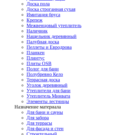
Доска пола
Доска строганная сухая
Имитация бруса
Крепеж
Межвенцовый утеплитель
Наличник
Нащельник деревянный
Палубная доска
Пеллеты и Евродрова
Планкен
Плинтус
Плиты OSB
Полог для бани
Полубревно Кело
Террасная доска
Уголок деревянный
Утеплители для бани
Утеплитель Минвата
Элементы лестницы
Назначение материала
Для бани и сауны
Для забора
Для террасы
Для фасада и стен
Строительный