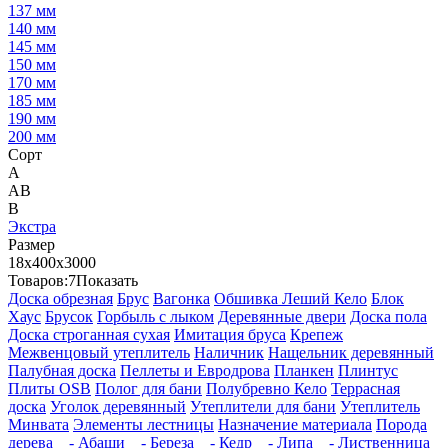
137 мм
140 мм
145 мм
150 мм
170 мм
185 мм
190 мм
200 мм
Сорт
А
АВ
В
Экстра
Размер
18х400х3000
Товаров:
7
Показать
Доска обрезная
Брус
Вагонка
Обшивка Леший Кело
Блок
Хаус
Брусок
Горбыль с лыком
Деревянные двери
Доска пола
Доска строганная сухая
Имитация бруса
Крепеж
Межвенцовый утеплитель
Наличник
Нащельник деревянный
Палубная доска
Пеллеты и Евродрова
Планкен
Плинтус
Плиты OSB
Полог для бани
Полубревно Кело
Террасная
доска
Уголок деревянный
Утеплители для бани
Утеплитель
Минвата
Элементы лестницы
Назначение материала
Порода
дерева
- Абаши
- Береза
- Кедр
- Липа
- Лиственница