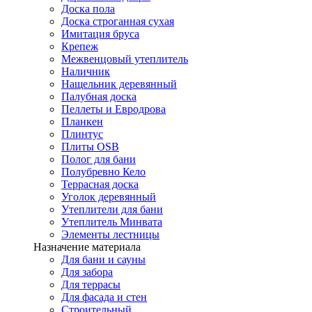
Доска пола
Доска строганная сухая
Имитация бруса
Крепеж
Межвенцовый утеплитель
Наличник
Нащельник деревянный
Палубная доска
Пеллеты и Евродрова
Планкен
Плинтус
Плиты OSB
Полог для бани
Полубревно Кело
Террасная доска
Уголок деревянный
Утеплители для бани
Утеплитель Минвата
Элементы лестницы
Назначение материала
Для бани и сауны
Для забора
Для террасы
Для фасада и стен
Строительный