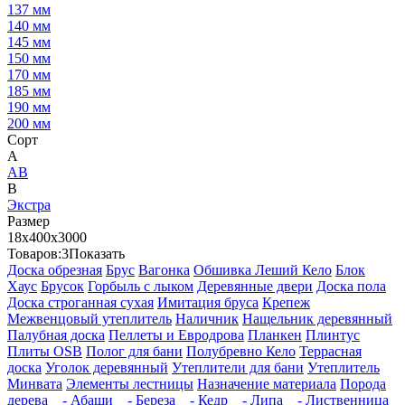
137 мм
140 мм
145 мм
150 мм
170 мм
185 мм
190 мм
200 мм
Сорт
А
АВ
В
Экстра
Размер
18х400х3000
Товаров:
3
Показать
Доска обрезная
Брус
Вагонка
Обшивка Леший Кело
Блок
Хаус
Брусок
Горбыль с лыком
Деревянные двери
Доска пола
Доска строганная сухая
Имитация бруса
Крепеж
Межвенцовый утеплитель
Наличник
Нащельник деревянный
Палубная доска
Пеллеты и Евродрова
Планкен
Плинтус
Плиты OSB
Полог для бани
Полубревно Кело
Террасная
доска
Уголок деревянный
Утеплители для бани
Утеплитель
Минвата
Элементы лестницы
Назначение материала
Порода
дерева
- Абаши
- Береза
- Кедр
- Липа
- Лиственница