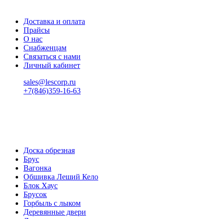
Доставка и оплата
Прайсы
О нас
Снабженцам
Связаться с нами
Личный кабинет
sales@lescorp.ru
+7(846)359-16-63
пн-пт 08:00-18:00
сб 08:00-16:00
вс 9:00-15:00
Доска обрезная
Брус
Вагонка
Обшивка Леший Кело
Блок Хаус
Брусок
Горбыль с лыком
Деревянные двери