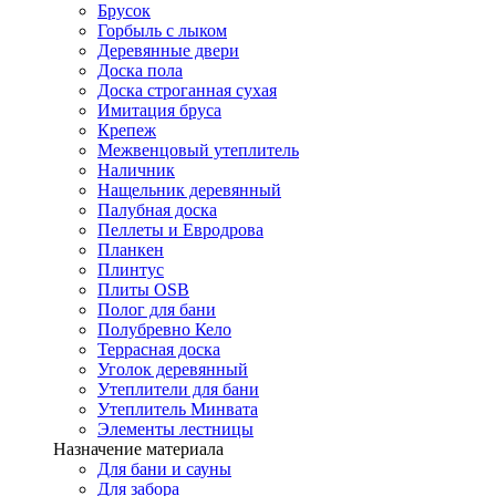
Брусок
Горбыль с лыком
Деревянные двери
Доска пола
Доска строганная сухая
Имитация бруса
Крепеж
Межвенцовый утеплитель
Наличник
Нащельник деревянный
Палубная доска
Пеллеты и Евродрова
Планкен
Плинтус
Плиты OSB
Полог для бани
Полубревно Кело
Террасная доска
Уголок деревянный
Утеплители для бани
Утеплитель Минвата
Элементы лестницы
Назначение материала
Для бани и сауны
Для забора