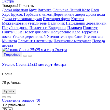
Экстра
Товаров:
1
Показать
Доска обрезная
Брус
Вагонка
Обшивка Леший Кело
Блок
Хаус
Брусок
Горбыль с лыком
Деревянные двери
Доска пола
Доска строганная сухая
Имитация бруса
Крепеж
Межвенцовый утеплитель
Наличник
Нащельник деревянный
Палубная доска
Пеллеты и Евродрова
Планкен
Плинтус
Плиты OSB
Полог для бани
Полубревно Кело
Террасная
доска
Уголок деревянный
Утеплители для бани
Утеплитель
Минвата
Элементы лестницы
Назначение материала
Порода
дерева
Подробнее
Уголок Сосна 25х25 мм сорт Экстра
Сосна
78
р.
/пог.м.
Купить
Сравнение товаров (0)