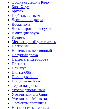
Обшивка Леший Кело
Блок Хаус
Брусок
Горбыль с лыком
Деревянные двери
Доска пола
Доска строганная сухая
Имитация бруса
Крепеж
Межвенцовый утеплитель
Наличник
Нащельник деревянный
Палубная доска
Пеллеты и Евродрова
Планкен
Плинтус
Плиты OSB
Полог для бани
Полубревно Кело
Террасная доска
Уголок деревянный
Утеплители для бани
Утеплитель Минвата
Элементы лестницы
Назначение материала