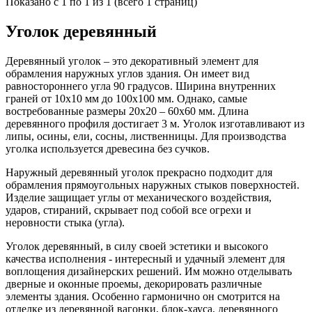
Показано с 1 по 1 из 1 (всего 1 страниц)
Уголок деревянный
Деревянный уголок – это декоративный элемент для
обрамления наружных углов здания. Он имеет вид
равностороннего угла 90 градусов. Ширина внутренних
граней от 10х10 мм до 100х100 мм. Однако, самые
востребованные размеры 20х20 – 60х60 мм. Длина
деревянного профиля достигает 3 м. Уголок изготавливают из
липы, осины, ели, сосны, лиственницы. Для производства
уголка используется древесина без сучков.
Наружный деревянный уголок прекрасно подходит для
обрамления прямоугольных наружных стыков поверхностей.
Изделие защищает углы от механического воздействия,
ударов, стираний, скрывает под собой все огрехи и
неровности стыка (угла).
Уголок деревянный, в силу своей эстетики и высокого
качества исполнения - интересный и удачный элемент для
воплощения дизайнерских решений. Им можно отделывать
дверные и оконные проемы, декорировать различные
элементы здания. Особенно гармонично он смотрится на
отделке из деревянной вагонки, блок-хауса, деревянного