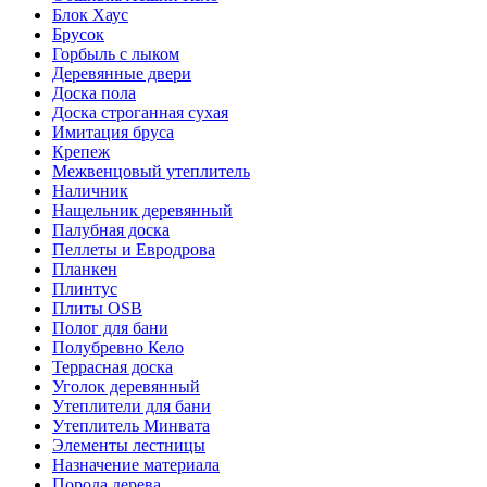
Блок Хаус
Брусок
Горбыль с лыком
Деревянные двери
Доска пола
Доска строганная сухая
Имитация бруса
Крепеж
Межвенцовый утеплитель
Наличник
Нащельник деревянный
Палубная доска
Пеллеты и Евродрова
Планкен
Плинтус
Плиты OSB
Полог для бани
Полубревно Кело
Террасная доска
Уголок деревянный
Утеплители для бани
Утеплитель Минвата
Элементы лестницы
Назначение материала
Порода дерева