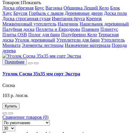
Товаров:
1
Показать
Доска обрезная
Брус
Вагонка
Обшивка Леший Кело
Блок
Хаус
Брусок
Горбыль с лыком
Деревянные двери
Доска пола
Доска строганная сухая
Имитация бруса
Крепеж
Межвенцовый утеплитель
Наличник
Нащельник деревянный
Палубная доска
Пеллеты и Евродрова
Планкен
Плинтус
Плиты OSB
Полог для бани
Полубревно Кело
Террасная
доска
Уголок деревянный
Утеплители для бани
Утеплитель
Минвата
Элементы лестницы
Назначение материала
Порода
дерева
Подробнее
Уголок Сосна 35х35 мм сорт Экстра
Сосна
103
р.
/пог.м.
Купить
Сравнение товаров (0)