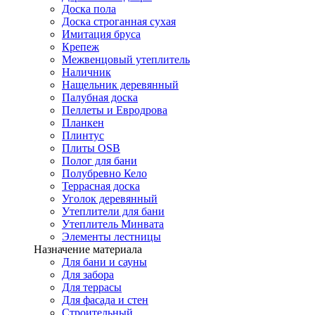
Доска пола
Доска строганная сухая
Имитация бруса
Крепеж
Межвенцовый утеплитель
Наличник
Нащельник деревянный
Палубная доска
Пеллеты и Евродрова
Планкен
Плинтус
Плиты OSB
Полог для бани
Полубревно Кело
Террасная доска
Уголок деревянный
Утеплители для бани
Утеплитель Минвата
Элементы лестницы
Назначение материала
Для бани и сауны
Для забора
Для террасы
Для фасада и стен
Строительный