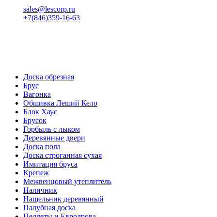
sales@lescorp.ru
+7(846)359-16-63
пн-пт 08:00-18:00
сб 08:00-16:00
вс 9:00-15:00
Доска обрезная
Брус
Вагонка
Обшивка Леший Кело
Блок Хаус
Брусок
Горбыль с лыком
Деревянные двери
Доска пола
Доска строганная сухая
Имитация бруса
Крепеж
Межвенцовый утеплитель
Наличник
Нащельник деревянный
Палубная доска
Пеллеты и Евродрова