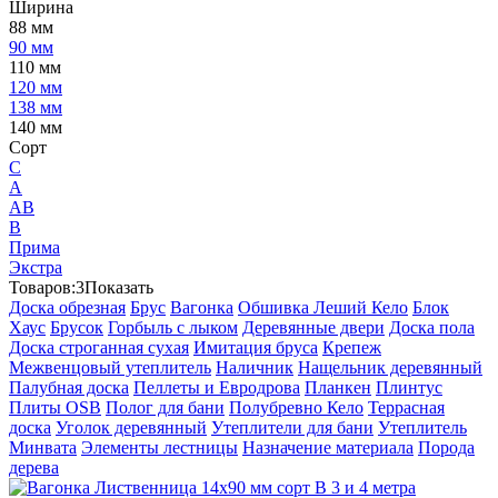
Ширина
88 мм
90 мм
110 мм
120 мм
138 мм
140 мм
Сорт
C
А
АВ
В
Прима
Экстра
Товаров:
3
Показать
Доска обрезная
Брус
Вагонка
Обшивка Леший Кело
Блок
Хаус
Брусок
Горбыль с лыком
Деревянные двери
Доска пола
Доска строганная сухая
Имитация бруса
Крепеж
Межвенцовый утеплитель
Наличник
Нащельник деревянный
Палубная доска
Пеллеты и Евродрова
Планкен
Плинтус
Плиты OSB
Полог для бани
Полубревно Кело
Террасная
доска
Уголок деревянный
Утеплители для бани
Утеплитель
Минвата
Элементы лестницы
Назначение материала
Порода
дерева