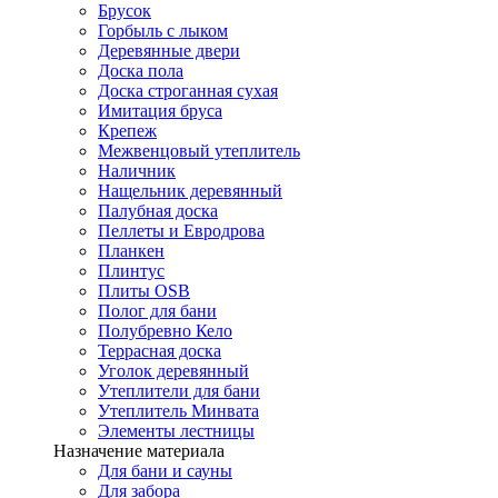
Брусок
Горбыль с лыком
Деревянные двери
Доска пола
Доска строганная сухая
Имитация бруса
Крепеж
Межвенцовый утеплитель
Наличник
Нащельник деревянный
Палубная доска
Пеллеты и Евродрова
Планкен
Плинтус
Плиты OSB
Полог для бани
Полубревно Кело
Террасная доска
Уголок деревянный
Утеплители для бани
Утеплитель Минвата
Элементы лестницы
Назначение материала
Для бани и сауны
Для забора