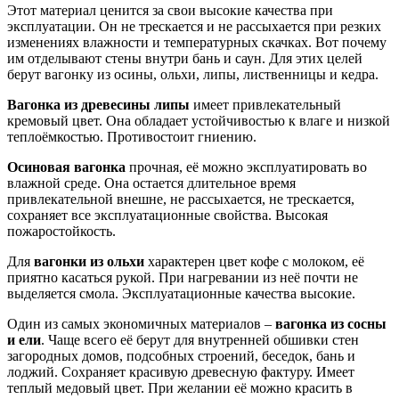
Этот материал ценится за свои высокие качества при
эксплуатации. Он не трескается и не рассыхается при резких
изменениях влажности и температурных скачках. Вот почему
им отделывают стены внутри бань и саун. Для этих целей
берут вагонку из осины, ольхи, липы, лиственницы и кедра.
Вагонка из древесины липы
имеет привлекательный
кремовый цвет. Она обладает устойчивостью к влаге и низкой
теплоёмкостью. Противостоит гниению.
Осиновая вагонка
прочная, её можно эксплуатировать во
влажной среде. Она остается длительное время
привлекательной внешне, не рассыхается, не трескается,
сохраняет все эксплуатационные свойства. Высокая
пожаростойкость.
Для
вагонки из ольхи
характерен цвет кофе с молоком, её
приятно касаться рукой. При нагревании из неё почти не
выделяется смола. Эксплуатационные качества высокие.
Один из самых экономичных материалов –
вагонка из сосны
и ели
. Чаще всего её берут для внутренней обшивки стен
загородных домов, подсобных строений, беседок, бань и
лоджий. Сохраняет красивую древесную фактуру. Имеет
теплый медовый цвет. При желании её можно красить в