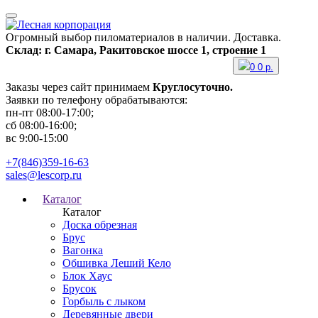
Огромный выбор пиломатериалов в наличии. Доставка.
Склад: г. Самара, Ракитовское шоссе 1, строение 1
0
0
р.
Заказы через сайт принимаем
Круглосуточно.
Заявки по телефону обрабатываются:
пн-пт 08:00-17:00;
сб 08:00-16:00;
вс 9:00-15:00
+7(846)359-16-63
sales@lescorp.ru
Каталог
Каталог
Доска обрезная
Брус
Вагонка
Обшивка Леший Кело
Блок Хаус
Брусок
Горбыль с лыком
Деревянные двери