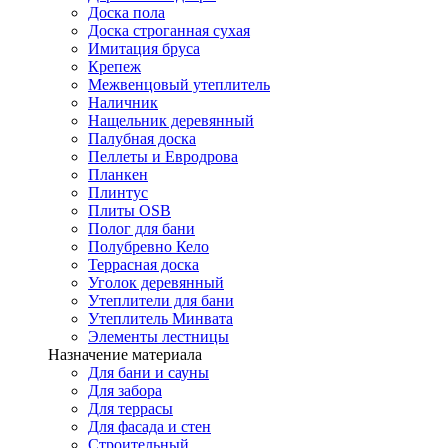
Доска пола
Доска строганная сухая
Имитация бруса
Крепеж
Межвенцовый утеплитель
Наличник
Нащельник деревянный
Палубная доска
Пеллеты и Евродрова
Планкен
Плинтус
Плиты OSB
Полог для бани
Полубревно Кело
Террасная доска
Уголок деревянный
Утеплители для бани
Утеплитель Минвата
Элементы лестницы
Назначение материала
Для бани и сауны
Для забора
Для террасы
Для фасада и стен
Строительный