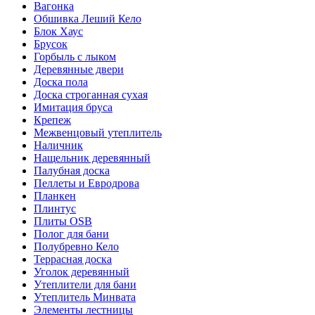
Вагонка
Обшивка Леший Кело
Блок Хаус
Брусок
Горбыль с лыком
Деревянные двери
Доска пола
Доска строганная сухая
Имитация бруса
Крепеж
Межвенцовый утеплитель
Наличник
Нащельник деревянный
Палубная доска
Пеллеты и Евродрова
Планкен
Плинтус
Плиты OSB
Полог для бани
Полубревно Кело
Террасная доска
Уголок деревянный
Утеплители для бани
Утеплитель Минвата
Элементы лестницы