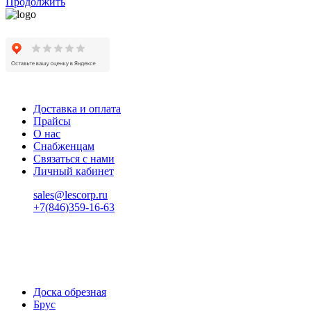
Продолжить
Доставка и оплата
Прайсы
О нас
Снабженцам
Связаться с нами
Личный кабинет
sales@lescorp.ru
+7(846)359-16-63
пн-пт 08:00-18:00
сб 08:00-16:00
вс 9:00-15:00
Доска обрезная
Брус