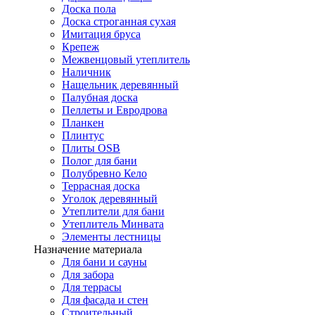
Доска пола
Доска строганная сухая
Имитация бруса
Крепеж
Межвенцовый утеплитель
Наличник
Нащельник деревянный
Палубная доска
Пеллеты и Евродрова
Планкен
Плинтус
Плиты OSB
Полог для бани
Полубревно Кело
Террасная доска
Уголок деревянный
Утеплители для бани
Утеплитель Минвата
Элементы лестницы
Назначение материала
Для бани и сауны
Для забора
Для террасы
Для фасада и стен
Строительный