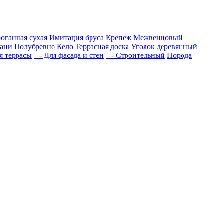
роганная сухая
Имитация бруса
Крепеж
Межвенцовый
бани
Полубревно Кело
Террасная доска
Уголок деревянный
 террасы
- Для фасада и стен
- Строительный
Порода