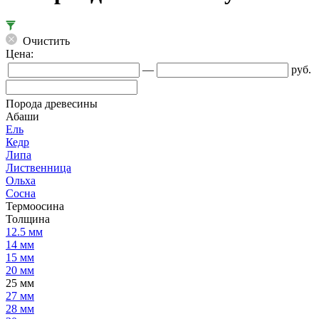
Очистить
Цена:
—
руб.
Порода древесины
Абаши
Ель
Кедр
Липа
Лиственница
Ольха
Сосна
Термоосина
Толщина
12.5 мм
14 мм
15 мм
20 мм
25 мм
27 мм
28 мм