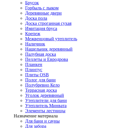
Брусок
Горбыль с лыком
Деревянные двери
Доска пола
Доска строганная сухая
Имитация бруса
Крепеж
Межвенцовый утеплитель
Наличник
Нащельник деревянный
Палубная доска
Пеллеты и Евродрова
Планкен
Плинтус
Плиты OSB
Полог для бани
Полубревно Кело
Террасная доска
Уголок деревянный
Утеплители для бани
Утеплитель Минвата
Элементы лестницы
Назначение материала
Для бани и сауны
Для забора