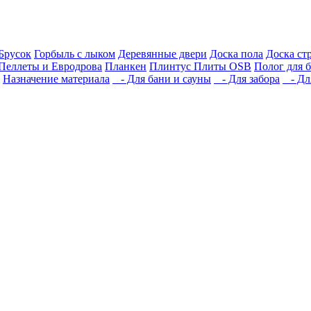
Брусок
Горбыль с лыком
Деревянные двери
Доска пола
Доска ст
Пеллеты и Евродрова
Планкен
Плинтус
Плиты OSB
Полог для 
Назначение материала
- Для бани и сауны
- Для забора
- Для