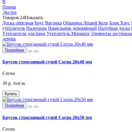
В
Прима
Экстра
Товаров:
24
Показать
Доска обрезная
Брус
Вагонка
Обшивка Леший Кело
Блок Хаус
утеплитель
Наличник
Нащельник деревянный
Палубная доска
Утеплители для бани
Утеплитель Минвата
Элементы лестницы
дерева
Подробнее
Брусок строганный сухой Сосна 20х40 мм
Сосна
39
р.
/пог.м.
Купить
Подробнее
Брусок строганный сухой Сосна 20х50 мм
Сосна