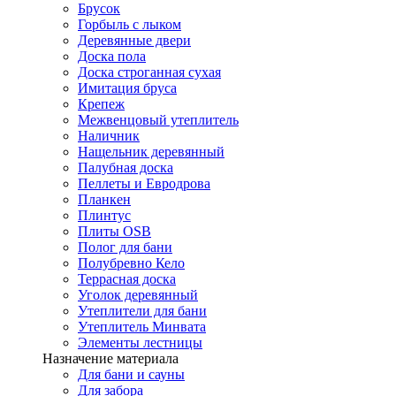
Брусок
Горбыль с лыком
Деревянные двери
Доска пола
Доска строганная сухая
Имитация бруса
Крепеж
Межвенцовый утеплитель
Наличник
Нащельник деревянный
Палубная доска
Пеллеты и Евродрова
Планкен
Плинтус
Плиты OSB
Полог для бани
Полубревно Кело
Террасная доска
Уголок деревянный
Утеплители для бани
Утеплитель Минвата
Элементы лестницы
Назначение материала
Для бани и сауны
Для забора