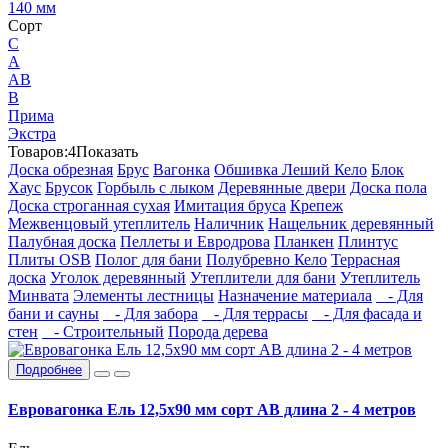
140 мм
Сорт
C
А
АВ
В
Прима
Экстра
Товаров:
4
Показать
Доска обрезная
Брус
Вагонка
Обшивка Леший Кело
Блок
Хаус
Брусок
Горбыль с лыком
Деревянные двери
Доска пола
Доска строганная сухая
Имитация бруса
Крепеж
Межвенцовый утеплитель
Наличник
Нащельник деревянный
Палубная доска
Пеллеты и Евродрова
Планкен
Плинтус
Плиты OSB
Полог для бани
Полубревно Кело
Террасная
доска
Уголок деревянный
Утеплители для бани
Утеплитель
Минвата
Элементы лестницы
Назначение материала
- Для
бани и сауны
- Для забора
- Для террасы
- Для фасада и
стен
- Строительный
Порода дерева
Подробнее
Евровагонка Ель 12,5х90 мм сорт АВ длина 2 - 4 метров