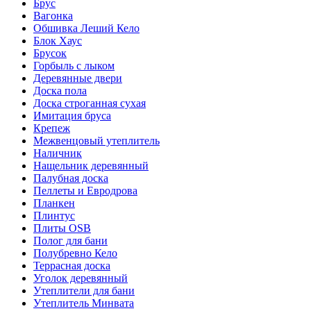
Брус
Вагонка
Обшивка Леший Кело
Блок Хаус
Брусок
Горбыль с лыком
Деревянные двери
Доска пола
Доска строганная сухая
Имитация бруса
Крепеж
Межвенцовый утеплитель
Наличник
Нащельник деревянный
Палубная доска
Пеллеты и Евродрова
Планкен
Плинтус
Плиты OSB
Полог для бани
Полубревно Кело
Террасная доска
Уголок деревянный
Утеплители для бани
Утеплитель Минвата