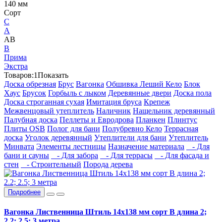
140 мм
Сорт
C
А
АВ
В
Прима
Экстра
Товаров:
1
Показать
Доска обрезная
Брус
Вагонка
Обшивка Леший Кело
Блок
Хаус
Брусок
Горбыль с лыком
Деревянные двери
Доска пола
Доска строганная сухая
Имитация бруса
Крепеж
Межвенцовый утеплитель
Наличник
Нащельник деревянный
Палубная доска
Пеллеты и Евродрова
Планкен
Плинтус
Плиты OSB
Полог для бани
Полубревно Кело
Террасная
доска
Уголок деревянный
Утеплители для бани
Утеплитель
Минвата
Элементы лестницы
Назначение материала
- Для
бани и сауны
- Для забора
- Для террасы
- Для фасада и
стен
- Строительный
Порода дерева
Подробнее
Вагонка Лиственница Штиль 14х138 мм сорт В длина 2;
2.2; 2.5; 3 метра