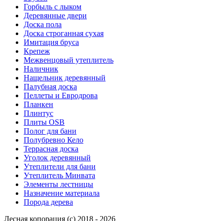
Горбыль с лыком
Деревянные двери
Доска пола
Доска строганная сухая
Имитация бруса
Крепеж
Межвенцовый утеплитель
Наличник
Нащельник деревянный
Палубная доска
Пеллеты и Евродрова
Планкен
Плинтус
Плиты OSB
Полог для бани
Полубревно Кело
Террасная доска
Уголок деревянный
Утеплители для бани
Утеплитель Минвата
Элементы лестницы
Назначение материала
Порода дерева
Лесная копорация (с) 2018 - 2026