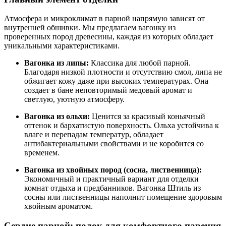
Атмосфера и микроклимат в парной напрямую зависят от
внутренней обшивки. Мы предлагаем вагонку из
проверенных пород древесины, каждая из которых обладает
уникальными характеристиками.
Вагонка из липы:
Классика для любой парной.
Благодаря низкой плотности и отсутствию смол, липа не
обжигает кожу даже при высоких температурах. Она
создает в бане неповторимый медовый аромат и
светлую, уютную атмосферу.
Вагонка из ольхи:
Ценится за красивый коньячный
оттенок и бархатистую поверхность. Ольха устойчива к
влаге и перепадам температур, обладает
антибактериальными свойствами и не коробится со
временем.
Вагонка из хвойных пород (сосна, лиственница):
Экономичный и практичный вариант для отделки
комнат отдыха и предбанников. Вагонка Штиль из
сосны или лиственницы наполнит помещение здоровым
хвойным ароматом.
Сердце парной: полок для комфортного парения