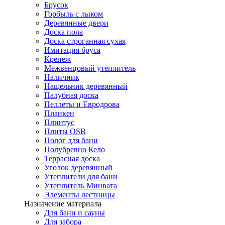
Брусок
Горбыль с лыком
Деревянные двери
Доска пола
Доска строганная сухая
Имитация бруса
Крепеж
Межвенцовый утеплитель
Наличник
Нащельник деревянный
Палубная доска
Пеллеты и Евродрова
Планкен
Плинтус
Плиты OSB
Полог для бани
Полубревно Кело
Террасная доска
Уголок деревянный
Утеплители для бани
Утеплитель Минвата
Элементы лестницы
Назначение материала
Для бани и сауны
Для забора