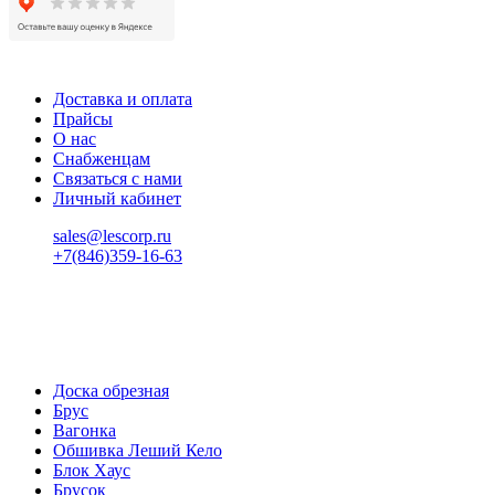
Доставка и оплата
Прайсы
О нас
Снабженцам
Связаться с нами
Личный кабинет
sales@lescorp.ru
+7(846)359-16-63
пн-пт 08:00-18:00
сб 08:00-16:00
вс 9:00-15:00
Доска обрезная
Брус
Вагонка
Обшивка Леший Кело
Блок Хаус
Брусок