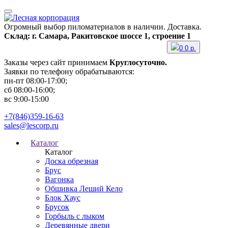
Огромный выбор пиломатериалов в наличии. Доставка.
Склад: г. Самара, Ракитовское шоссе 1, строение 1
0
0
р.
Заказы через сайт принимаем
Круглосуточно.
Заявки по телефону обрабатываются:
пн-пт 08:00-17:00;
сб 08:00-16:00;
вс 9:00-15:00
+7(846)359-16-63
sales@lescorp.ru
Каталог
Каталог
Доска обрезная
Брус
Вагонка
Обшивка Леший Кело
Блок Хаус
Брусок
Горбыль с лыком
Деревянные двери