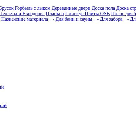
Брусок
Горбыль с лыком
Деревянные двери
Доска пола
Доска ст
Пеллеты и Евродрова
Планкен
Плинтус
Плиты OSB
Полог для 
Назначение материала
- Для бани и сауны
- Для забора
- Для
ный