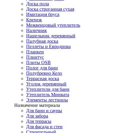
Доска пола
Доска строганная сухая
Имитация бруса
Крепеж
Межвенцовый утеплитель
Наличник
Нащельник деревянный
Палубная доска
Пеллеты и Евродрова
Планкен
Плинтус
Плиты OSB
Полог для бани
Полубревно Кело
Террасная доска
Уголок деревянный
Утеплители для бани
Утеплитель Минвата
Элементы лестницы
Назначение материала
Для бани и сауны
Для забора
Для террасы
Для фасада и стен
Строительный