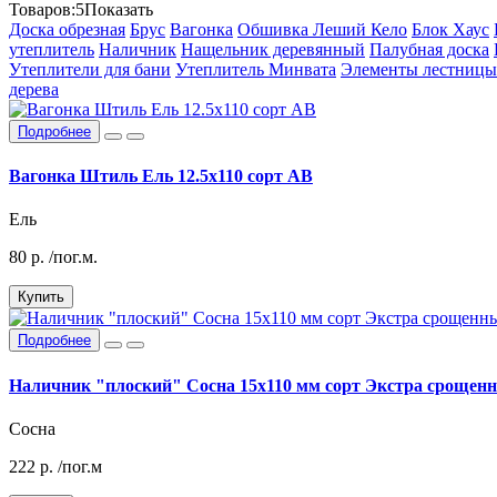
Товаров:
5
Показать
Доска обрезная
Брус
Вагонка
Обшивка Леший Кело
Блок Хаус
утеплитель
Наличник
Нащельник деревянный
Палубная доска
Утеплители для бани
Утеплитель Минвата
Элементы лестницы
дерева
Подробнее
Вагонка Штиль Ель 12.5х110 сорт АВ
Ель
80
р.
/пог.м.
Купить
Подробнее
Наличник "плоский" Сосна 15х110 мм сорт Экстра срощен
Сосна
222
р.
/пог.м