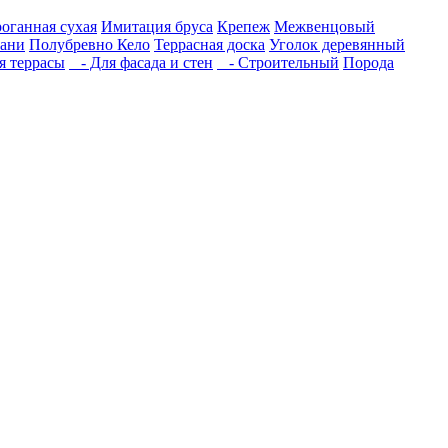
роганная сухая
Имитация бруса
Крепеж
Межвенцовый
бани
Полубревно Кело
Террасная доска
Уголок деревянный
 террасы
- Для фасада и стен
- Строительный
Порода