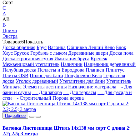
Сорт
C
А
АВ
В
Прима
Экстра
Товаров:
6
Показать
Доска обрезная
Брус
Вагонка
Обшивка Леший Кело
Блок
Хаус
Брусок
Горбыль с лыком
Деревянные двери
Доска пола
Доска строганная сухая
Имитация бруса
Крепеж
Межвенцовый утеплитель
Наличник
Нащельник деревянный
Палубная доска
Пеллеты и Евродрова
Планкен
Плинтус
Плиты OSB
Полог для бани
Полубревно Кело
Террасная
доска
Уголок деревянный
Утеплители для бани
Утеплитель
Минвата
Элементы лестницы
Назначение материала
- Для
бани и сауны
- Для забора
- Для террасы
- Для фасада и
стен
- Строительный
Порода дерева
Подробнее
Вагонка Лиственница Штиль 14х138 мм сорт С длина 2;
2.2; 2.5; 3 метра