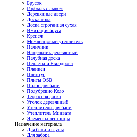
Брусок
Горбыль с лыком
Деревянные двери
Доска пола
Доска строганная сухая
Имитация бруса
Крепеж
Межвенцовый утеплитель
Наличник
Нащельник деревянный
Палубная доска
Пеллеты и Евродрова
Планкен
Плинтус
Плиты OSB
Полог для бани
Полубревно Кело
Террасная доска
Уголок деревянный
Утеплители для бани
Утеплитель Минвата
Элементы лестницы
Назначение материала
Для бани и сауны
Для забора