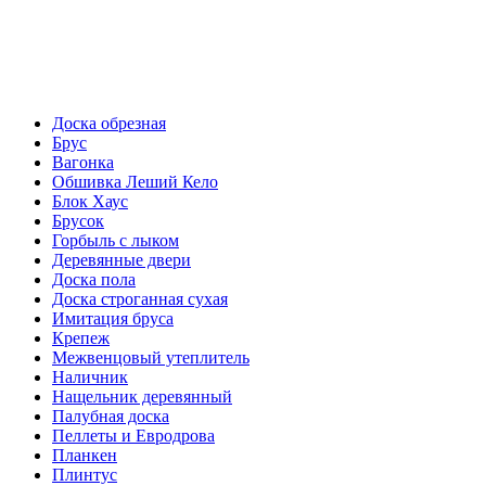
пн-пт 08:00-18:00
сб 08:00-16:00
вс 9:00-15:00
Доска обрезная
Брус
Вагонка
Обшивка Леший Кело
Блок Хаус
Брусок
Горбыль с лыком
Деревянные двери
Доска пола
Доска строганная сухая
Имитация бруса
Крепеж
Межвенцовый утеплитель
Наличник
Нащельник деревянный
Палубная доска
Пеллеты и Евродрова
Планкен
Плинтус