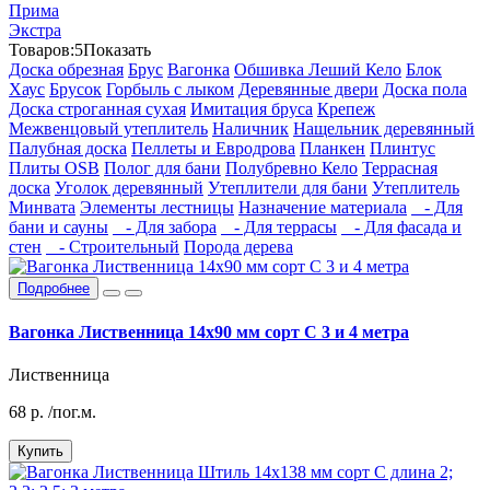
Прима
Экстра
Товаров:
5
Показать
Доска обрезная
Брус
Вагонка
Обшивка Леший Кело
Блок
Хаус
Брусок
Горбыль с лыком
Деревянные двери
Доска пола
Доска строганная сухая
Имитация бруса
Крепеж
Межвенцовый утеплитель
Наличник
Нащельник деревянный
Палубная доска
Пеллеты и Евродрова
Планкен
Плинтус
Плиты OSB
Полог для бани
Полубревно Кело
Террасная
доска
Уголок деревянный
Утеплители для бани
Утеплитель
Минвата
Элементы лестницы
Назначение материала
- Для
бани и сауны
- Для забора
- Для террасы
- Для фасада и
стен
- Строительный
Порода дерева
Подробнее
Вагонка Лиственница 14х90 мм сорт С 3 и 4 метра
Лиственница
68
р.
/пог.м.
Купить