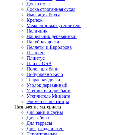
Доска пола
Доска строганная сухая
Имитация бруса
Крепеж
Межвенцовый утеплитель
Наличник
Нащельник деревянный
Палубная доска
Пеллеты и Евродрова
Планкен
Плинтус
Плиты OSB
Полог для бани
Полубревно Кело
Террасная доска
Уголок деревянный
Утеплители для бани
Утеплитель Минвата
Элементы лестницы
Назначение материала
Для бани и сауны
Для забора
Для террасы
Для фасада и стен
Строительный