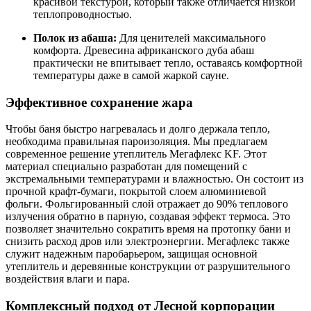
красивой текстурой, который также отличается низкой
теплопроводностью.
Полок из абаша:
Для ценителей максимального
комфорта. Древесина африканского дуба абаш
практически не впитывает тепло, оставаясь комфортной
температуры даже в самой жаркой сауне.
Эффективное сохранение жара
Чтобы баня быстро нагревалась и долго держала тепло,
необходима правильная пароизоляция. Мы предлагаем
современное решение утеплитель Мегафлекс KF. Этот
материал специально разработан для помещений с
экстремальными температурами и влажностью. Он состоит из
прочной крафт-бумаги, покрытой слоем алюминиевой
фольги. Фольгированный слой отражает до 90% теплового
излучения обратно в парную, создавая эффект термоса. Это
позволяет значительно сократить время на протопку бани и
снизить расход дров или электроэнергии. Мегафлекс также
служит надежным паробарьером, защищая основной
утеплитель и деревянные конструкции от разрушительного
воздействия влаги и пара.
Комплексный подход от Лесной корпорации