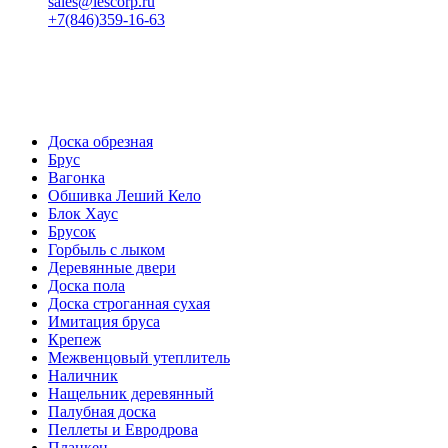
sales@lescorp.ru
+7(846)359-16-63
пн-пт 08:00-18:00
сб 08:00-16:00
вс 9:00-15:00
Доска обрезная
Брус
Вагонка
Обшивка Леший Кело
Блок Хаус
Брусок
Горбыль с лыком
Деревянные двери
Доска пола
Доска строганная сухая
Имитация бруса
Крепеж
Межвенцовый утеплитель
Наличник
Нащельник деревянный
Палубная доска
Пеллеты и Евродрова
Планкен