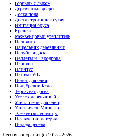
Горбыль с лыком
Деревянные двери
Доска пола
Доска строганная сухая
Имитация бруса
Крепеж
Межвенцовый утеплитель
Наличник
Нащельник деревянный
Палубная доска
Пеллеты и Евродрова
Планкен
Плинтус
Плиты OSB
Полог для бани
Полубревно Кело
Террасная доска
Уголок деревянный
Утеплители для бани
Утеплитель Минвата
Элементы лестницы
Назначение материала
Порода дерева
Лесная копорация (с) 2018 - 2026