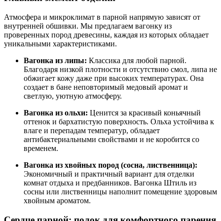
Атмосфера и микроклимат в парной напрямую зависят от
внутренней обшивки. Мы предлагаем вагонку из
проверенных пород древесины, каждая из которых обладает
уникальными характеристиками.
Вагонка из липы:
Классика для любой парной.
Благодаря низкой плотности и отсутствию смол, липа не
обжигает кожу даже при высоких температурах. Она
создает в бане неповторимый медовый аромат и
светлую, уютную атмосферу.
Вагонка из ольхи:
Ценится за красивый коньячный
оттенок и бархатистую поверхность. Ольха устойчива к
влаге и перепадам температур, обладает
антибактериальными свойствами и не коробится со
временем.
Вагонка из хвойных пород (сосна, лиственница):
Экономичный и практичный вариант для отделки
комнат отдыха и предбанников. Вагонка Штиль из
сосны или лиственницы наполнит помещение здоровым
хвойным ароматом.
Сердце парной: полок для комфортного парения