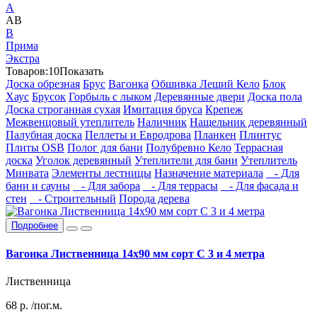
А
АВ
В
Прима
Экстра
Товаров:
10
Показать
Доска обрезная
Брус
Вагонка
Обшивка Леший Кело
Блок
Хаус
Брусок
Горбыль с лыком
Деревянные двери
Доска пола
Доска строганная сухая
Имитация бруса
Крепеж
Межвенцовый утеплитель
Наличник
Нащельник деревянный
Палубная доска
Пеллеты и Евродрова
Планкен
Плинтус
Плиты OSB
Полог для бани
Полубревно Кело
Террасная
доска
Уголок деревянный
Утеплители для бани
Утеплитель
Минвата
Элементы лестницы
Назначение материала
- Для
бани и сауны
- Для забора
- Для террасы
- Для фасада и
стен
- Строительный
Порода дерева
Подробнее
Вагонка Лиственница 14х90 мм сорт С 3 и 4 метра
Лиственница
68
р.
/пог.м.