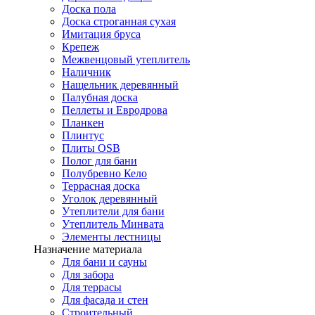
Доска пола
Доска строганная сухая
Имитация бруса
Крепеж
Межвенцовый утеплитель
Наличник
Нащельник деревянный
Палубная доска
Пеллеты и Евродрова
Планкен
Плинтус
Плиты OSB
Полог для бани
Полубревно Кело
Террасная доска
Уголок деревянный
Утеплители для бани
Утеплитель Минвата
Элементы лестницы
Назначение материала
Для бани и сауны
Для забора
Для террасы
Для фасада и стен
Строительный