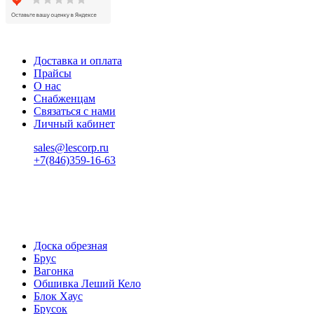
Доставка и оплата
Прайсы
О нас
Снабженцам
Связаться с нами
Личный кабинет
sales@lescorp.ru
+7(846)359-16-63
пн-пт 08:00-18:00
сб 08:00-16:00
вс 9:00-15:00
Доска обрезная
Брус
Вагонка
Обшивка Леший Кело
Блок Хаус
Брусок