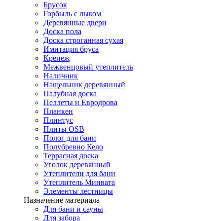
Брусок
Горбыль с лыком
Деревянные двери
Доска пола
Доска строганная сухая
Имитация бруса
Крепеж
Межвенцовый утеплитель
Наличник
Нащельник деревянный
Палубная доска
Пеллеты и Евродрова
Планкен
Плинтус
Плиты OSB
Полог для бани
Полубревно Кело
Террасная доска
Уголок деревянный
Утеплители для бани
Утеплитель Минвата
Элементы лестницы
Назначение материала
Для бани и сауны
Для забора