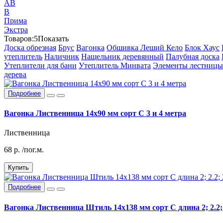
АВ
В
Прима
Экстра
Товаров:
5
Показать
Доска обрезная
Брус
Вагонка
Обшивка Леший Кело
Блок Хаус
утеплитель
Наличник
Нащельник деревянный
Палубная доска
Утеплители для бани
Утеплитель Минвата
Элементы лестницы
дерева
Подробнее
Вагонка Лиственница 14х90 мм сорт С 3 и 4 метра
Лиственница
68
р.
/пог.м.
Купить
Подробнее
Вагонка Лиственница Штиль 14х138 мм сорт С длина 2; 2.2; 