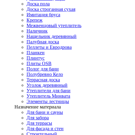
Доска пола
Доска строганная сухая
Имитация бруса
Крепеж
Межвенцовый утеплитель
Наличник
Нащельник деревянный
Палубная доска
Пеллеты и Евродрова
Планкен
Плинтус
Плиты OSB
Полог для бани
Полубревно Кело
Террасная доска
Уголок деревянный
Утеплители для бани
Утеплитель Минвата
Элементы лестницы
Назначение материала
Для бани и сауны
Для забора
Для террасы
Для фасада и стен
Строительный