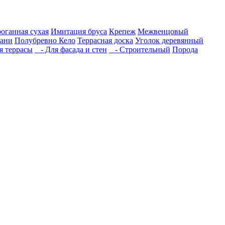
роганная сухая
Имитация бруса
Крепеж
Межвенцовый
бани
Полубревно Кело
Террасная доска
Уголок деревянный
 террасы
- Для фасада и стен
- Строительный
Порода