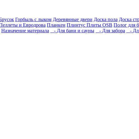
Брусок
Горбыль с лыком
Деревянные двери
Доска пола
Доска ст
Пеллеты и Евродрова
Планкен
Плинтус
Плиты OSB
Полог для 
Назначение материала
- Для бани и сауны
- Для забора
- Для