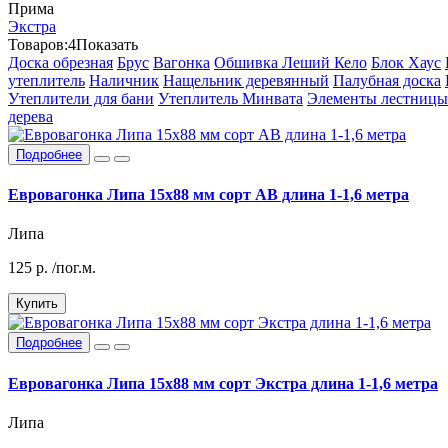
Прима
Экстра
Товаров:
4
Показать
Доска обрезная
Брус
Вагонка
Обшивка Леший Кело
Блок Хаус
утеплитель
Наличник
Нащельник деревянный
Палубная доска
Утеплители для бани
Утеплитель Минвата
Элементы лестницы
дерева
Подробнее
Евровагонка Липа 15х88 мм сорт АВ длина 1-1,6 метра
Липа
125
р.
/пог.м.
Купить
Подробнее
Евровагонка Липа 15х88 мм сорт Экстра длина 1-1,6 метра
Липа