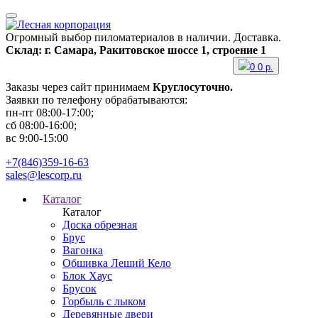
Огромный выбор пиломатериалов в наличии. Доставка.
Склад: г. Самара, Ракитовское шоссе 1, строение 1
0
0
р.
Заказы через сайт принимаем
Круглосуточно.
Заявки по телефону обрабатываются:
пн-пт 08:00-17:00;
сб 08:00-16:00;
вс 9:00-15:00
+7(846)359-16-63
sales@lescorp.ru
Каталог
Каталог
Доска обрезная
Брус
Вагонка
Обшивка Леший Кело
Блок Хаус
Брусок
Горбыль с лыком
Деревянные двери