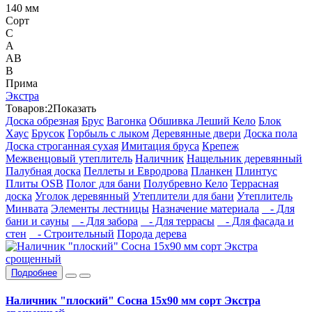
140 мм
Сорт
C
А
АВ
В
Прима
Экстра
Товаров:
2
Показать
Доска обрезная
Брус
Вагонка
Обшивка Леший Кело
Блок
Хаус
Брусок
Горбыль с лыком
Деревянные двери
Доска пола
Доска строганная сухая
Имитация бруса
Крепеж
Межвенцовый утеплитель
Наличник
Нащельник деревянный
Палубная доска
Пеллеты и Евродрова
Планкен
Плинтус
Плиты OSB
Полог для бани
Полубревно Кело
Террасная
доска
Уголок деревянный
Утеплители для бани
Утеплитель
Минвата
Элементы лестницы
Назначение материала
- Для
бани и сауны
- Для забора
- Для террасы
- Для фасада и
стен
- Строительный
Порода дерева
Подробнее
Наличник "плоский" Сосна 15х90 мм сорт Экстра