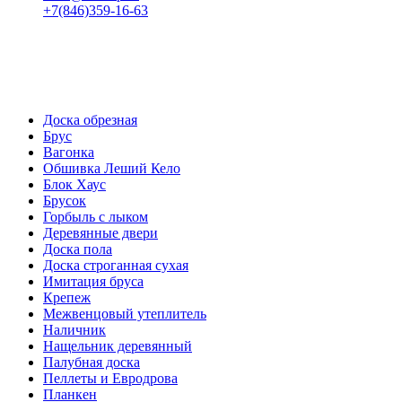
+7(846)359-16-63
пн-пт 08:00-18:00
сб 08:00-16:00
вс 9:00-15:00
Доска обрезная
Брус
Вагонка
Обшивка Леший Кело
Блок Хаус
Брусок
Горбыль с лыком
Деревянные двери
Доска пола
Доска строганная сухая
Имитация бруса
Крепеж
Межвенцовый утеплитель
Наличник
Нащельник деревянный
Палубная доска
Пеллеты и Евродрова
Планкен