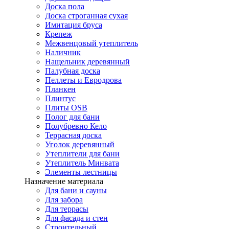
Доска пола
Доска строганная сухая
Имитация бруса
Крепеж
Межвенцовый утеплитель
Наличник
Нащельник деревянный
Палубная доска
Пеллеты и Евродрова
Планкен
Плинтус
Плиты OSB
Полог для бани
Полубревно Кело
Террасная доска
Уголок деревянный
Утеплители для бани
Утеплитель Минвата
Элементы лестницы
Назначение материала
Для бани и сауны
Для забора
Для террасы
Для фасада и стен
Строительный