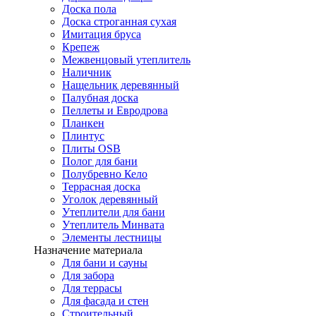
Доска пола
Доска строганная сухая
Имитация бруса
Крепеж
Межвенцовый утеплитель
Наличник
Нащельник деревянный
Палубная доска
Пеллеты и Евродрова
Планкен
Плинтус
Плиты OSB
Полог для бани
Полубревно Кело
Террасная доска
Уголок деревянный
Утеплители для бани
Утеплитель Минвата
Элементы лестницы
Назначение материала
Для бани и сауны
Для забора
Для террасы
Для фасада и стен
Строительный