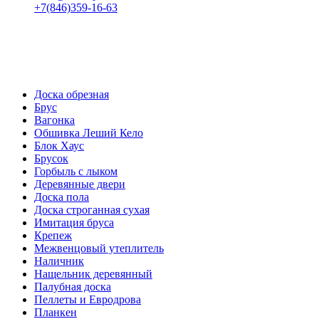
+7(846)359-16-63
пн-пт 08:00-18:00
сб 08:00-16:00
вс 9:00-15:00
Доска обрезная
Брус
Вагонка
Обшивка Леший Кело
Блок Хаус
Брусок
Горбыль с лыком
Деревянные двери
Доска пола
Доска строганная сухая
Имитация бруса
Крепеж
Межвенцовый утеплитель
Наличник
Нащельник деревянный
Палубная доска
Пеллеты и Евродрова
Планкен